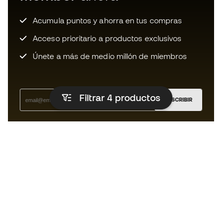
Acumula puntos y ahorra en tus compras
Acceso prioritario a productos exclusivos
Únete a más de medio millón de miembros
Filtrar 4
productos
SUSCRIBIR
Acepto recibir comunicaciones personalizadas para mi
según la
Política de privacidad
de Sports Emotion.
La App para los que viven el running
de forma diferente.