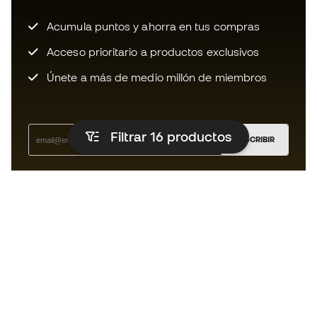
Acumula puntos y ahorra en tus compras
Acceso prioritario a productos exclusivos
Únete a más de medio millón de miembros
Filtrar 16
productos
SUSCRIBIR
Acepto recibir comunicaciones personalizadas para mi
según la
Política de privacidad
de Sports Emotion.
La App para los que viven el running
de forma diferente.