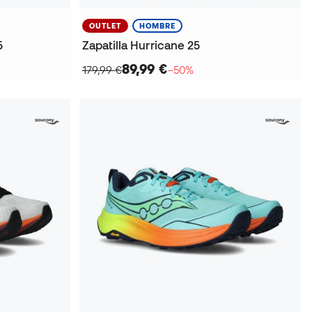
OUTLET
HOMBRE
5
Zapatilla Hurricane 25
89,99 €
179,99 €
−50%