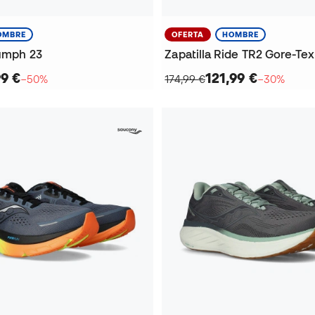
OMBRE
OFERTA
HOMBRE
iumph 23
Zapatilla Ride TR2 Gore-Tex
99 €
121,99 €
−50%
174,99 €
−30%