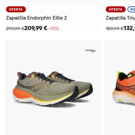
OFERTA
OFERTA
H
Zapatilla Endorphin Elite 2
Zapatilla Tr
209,99 €
132,
299,99 €
−30%
189,99 €