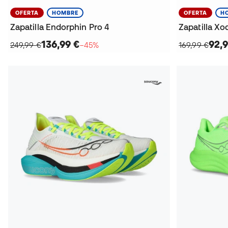
OFERTA
HOMBRE
OFERTA
H
Zapatilla Endorphin Pro 4
Zapatilla Xo
136,99 €
92,9
249,99 €
−45%
169,99 €