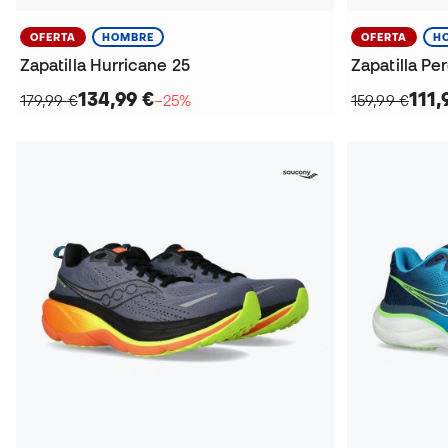
OFERTA
HOMBRE
OFERTA
H
Zapatilla Hurricane 25
Zapatilla Pe
134,99 €
111,
179,99 €
−25%
159,99 €