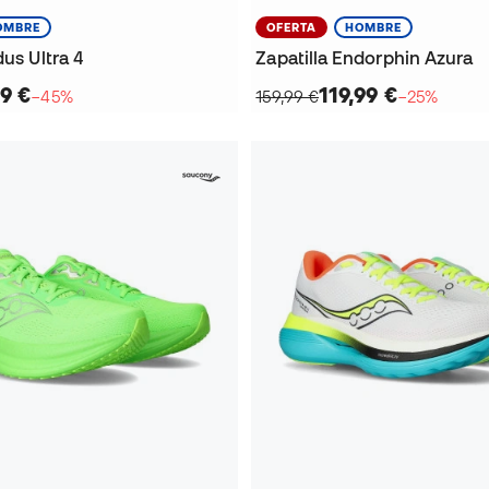
OMBRE
OFERTA
HOMBRE
dus Ultra 4
Zapatilla Endorphin Azura
9 €
119,99 €
−45%
159,99 €
−25%