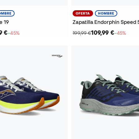
OMBRE
OFERTA
HOMBRE
e 19
Zapatilla Endorphin Speed 
9 €
109,99 €
−45%
199,99 €
−45%