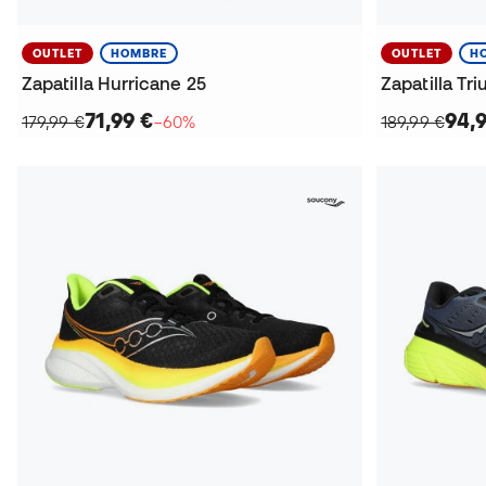
OUTLET
HOMBRE
OUTLET
H
Zapatilla Hurricane 25
Zapatilla Tr
71,99 €
94,
179,99 €
−60%
189,99 €