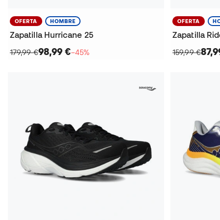
OFERTA
HOMBRE
OFERTA
H
Zapatilla Hurricane 25
Zapatilla Rid
98,99 €
87,9
179,99 €
−45%
159,99 €