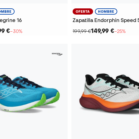
OMBRE
OFERTA
HOMBRE
regrine 16
Zapatilla Endorphin Speed 
99 €
149,99 €
−30%
199,99 €
−25%