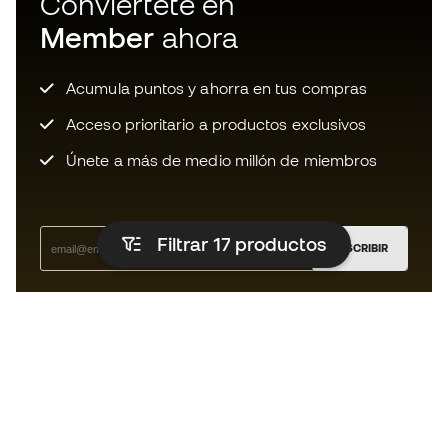
Conviértete en
Member
ahora
Acumula puntos y ahorra en tus compras
Acceso prioritario a productos exclusivos
Únete a más de medio millón de miembros
Filtrar 17
productos
SUSCRIBIR
Acepto recibir comunicaciones personalizadas para mi
según la
Política de privacidad
de Sports Emotion.
La App para los que viven el running
de forma diferente.