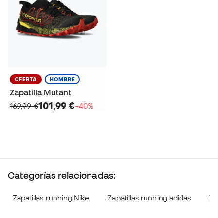
OFERTA
HOMBRE
Zapatilla Mutant
101,99 €
169,99 €
−40%
Categorías relacionadas:
Zapatillas running Nike
Zapatillas running adidas
Za