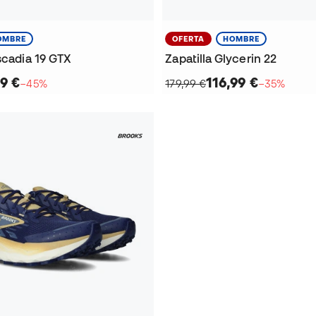
OMBRE
OFERTA
HOMBRE
scadia 19 GTX
Zapatilla Glycerin 22
9 €
116,99 €
−45%
179,99 €
−35%