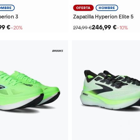
OMBRE
OFERTA
HOMBRE
perion 3
Zapatilla Hyperion Elite 5
99 €
246,99 €
−20%
274,99 €
−10%