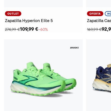
OUTLET
OFERTA
H
Zapatilla Hyperion Elite 5
Zapatilla Ca
109,99 €
92,9
274,99 €
−60%
169,99 €