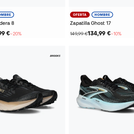
OMBRE
OFERTA
HOMBRE
ldera 8
Zapatilla Ghost 17
99 €
134,99 €
−20%
149,99 €
−10%