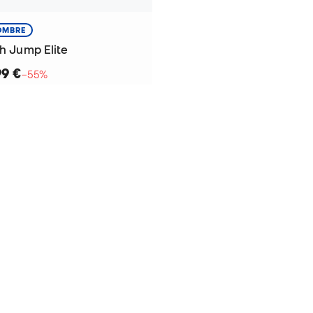
OMBRE
gh Jump Elite
99 €
−55%