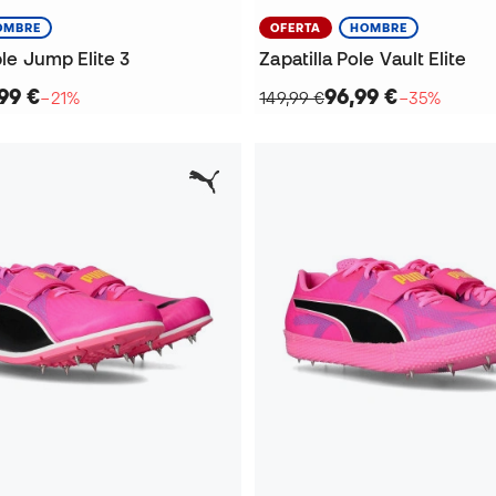
OMBRE
OFERTA
HOMBRE
ple Jump Elite 3
Zapatilla Pole Vault Elite
99 €
96,99 €
−21%
149,99 €
−35%