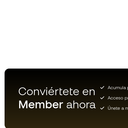
Conviértete en
Acumula p
Acceso pri
Member
ahora
Únete a m