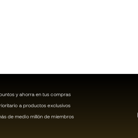
untos y ahorra en tus compras
oritario a productos exclusivos
ás de medio millón de miembros