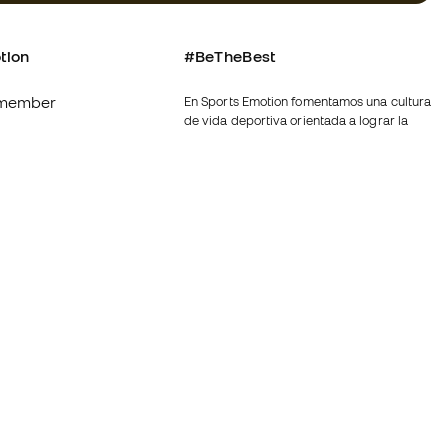
tion
#BeTheBest
member
En Sports Emotion fomentamos una cultura
de vida deportiva orientada a lograr la
felicidad completa del deportista, gracias
al ecosistema creado por la
nosotros
especialización de cada una de las
marcas que forman parte del grupo.
generales de
Ver todas las tiendas
ookies
Fútbol Emotion
rivacidad
Basketball Emotion