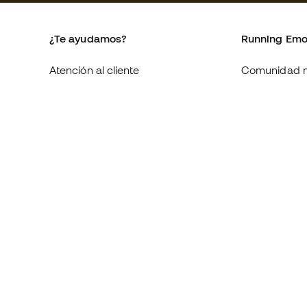
¿Te ayudamos?
Running Emo
Atención al cliente
Comunidad 
Cambios y devoluciones
Blogs
Guia de material de running
Trabaja con 
Equivalencia de tallas de
Condiciones 
zapatillas
contratación
Compliance
Política de c
Canal de denuncias
Politica de p
Webs internacionales de Running
Aviso legal
Emotion