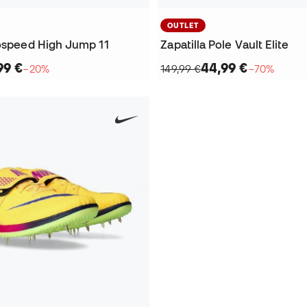
OUTLET
vospeed High Jump 11
Zapatilla Pole Vault Elite
99 €
44,99 €
−20%
149,99 €
−70%