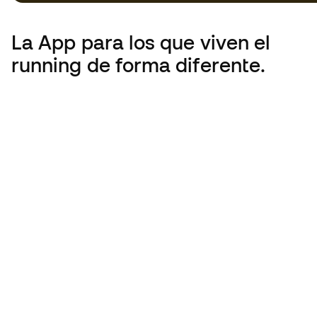
La App para los que viven el
running de forma diferente.
Running Emotion es parte del grupo Tansley:
España