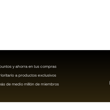
untos y ahorra en tus compras
oritario a productos exclusivos
ás de medio millón de miembros