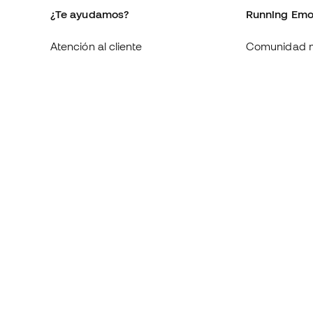
¿Te ayudamos?
Running Emo
Atención al cliente
Comunidad 
Cambios y devoluciones
Blogs
Guia de material de running
Trabaja con 
Equivalencia de tallas de
Condiciones 
zapatillas
contratación
Compliance
Política de c
Canal de denuncias
Politica de p
Webs internacionales de Running
Aviso legal
Emotion