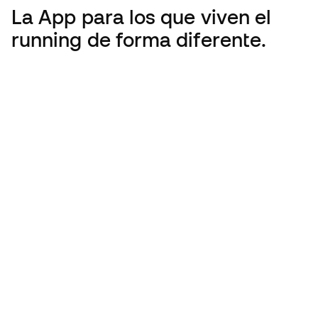
La App para los que viven el
running de forma diferente.
Running Emotion es parte del grupo Tansley:
España