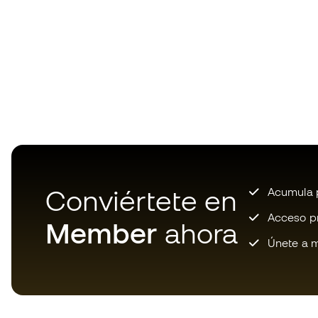
Conviértete en
Acumula p
Acceso pri
Member
ahora
Únete a m