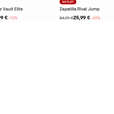
OUTLET
e Vault Elite
Zapatilla Rival Jump
99 €
25,99 €
−70%
84,99 €
−69%