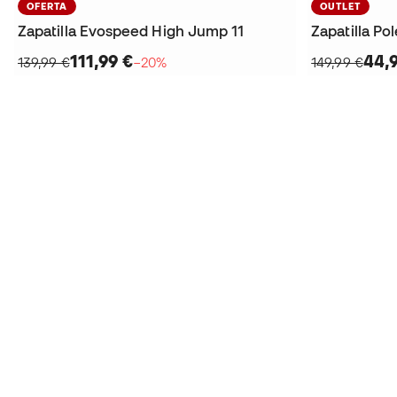
OFERTA
OUTLET
Zapatilla Evospeed High Jump 11
Zapatilla Pol
111,99 €
44,
139,99 €
−20%
149,99 €