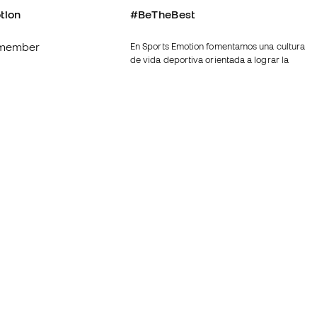
tion
#BeTheBest
member
En Sports Emotion fomentamos una cultura
de vida deportiva orientada a lograr la
felicidad completa del deportista, gracias
al ecosistema creado por la
nosotros
especialización de cada una de las
marcas que forman parte del grupo.
generales de
Ver todas las tiendas
ookies
Fútbol Emotion
rivacidad
Basketball Emotion