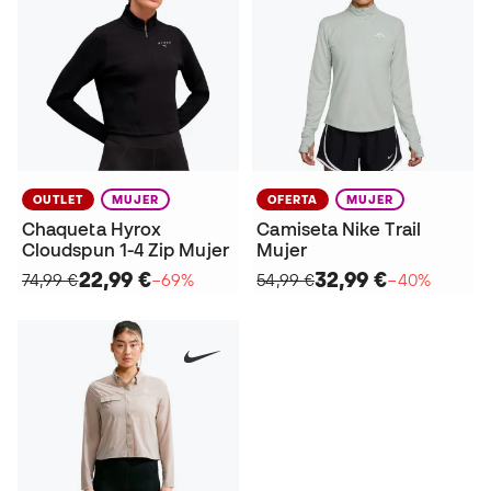
OUTLET
MUJER
OFERTA
MUJER
Chaqueta Hyrox
Camiseta Nike Trail
Cloudspun 1-4 Zip Mujer
Mujer
22,99 €
32,99 €
74,99 €
−69%
54,99 €
−40%