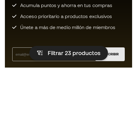
Acumula puntos y ahorra en tus compras
Acceso prioritario a productos exclusivos
Únete a más de medio millón de miembros
Filtrar 23
productos
SUSCRIBIR
Acepto recibir comunicaciones personalizadas para mi
según la
Política de privacidad
de Sports Emotion.
La App para los que viven el running
de forma diferente.