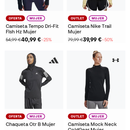
OFERTA
MUJER
OUTLET
MUJER
Camiseta Tempo Dri-Fit
Camiseta Nike Trail
Flsh Hz Mujer
Mujer
40,99 €
39,99 €
54,99 €
−25%
79,99 €
−50%
OFERTA
MUJER
OUTLET
MUJER
Chaqueta Otr B Mujer
Camiseta Mock Neck
ColdGear Mujer