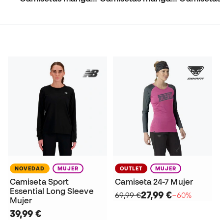
larga
corta
tirantes
NOVEDAD
MUJER
OUTLET
MUJER
Camiseta Sport
Camiseta 24-7 Mujer
Essential Long Sleeve
27,99 €
69,99 €
−60%
Mujer
39,99 €