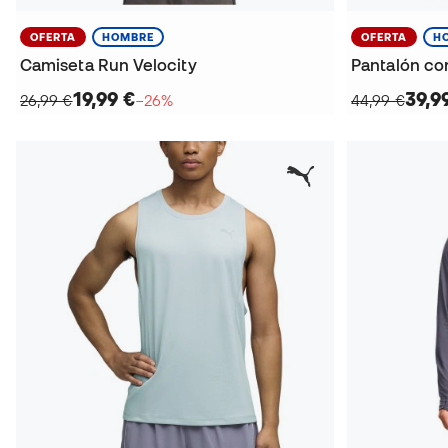
OFERTA
HOMBRE
OFERTA
H
Camiseta Run Velocity
Pantalón cor
19,99 €
39,9
26,99 €
−26%
44,99 €