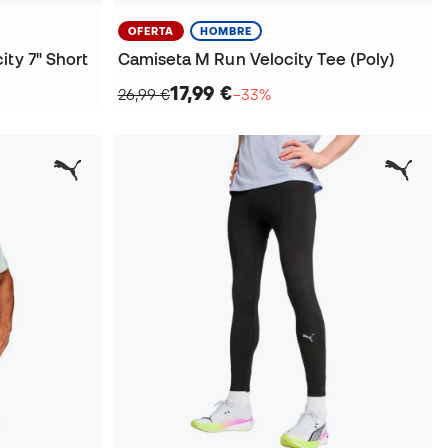
OFERTA
HOMBRE
ity 7" Short
Camiseta M Run Velocity Tee (Poly)
17,99 €
26,99 €
−33%