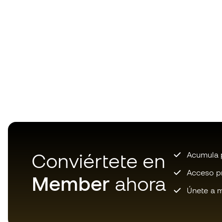
Conviértete en
Acumula p
Acceso pri
Member
ahora
Únete a m