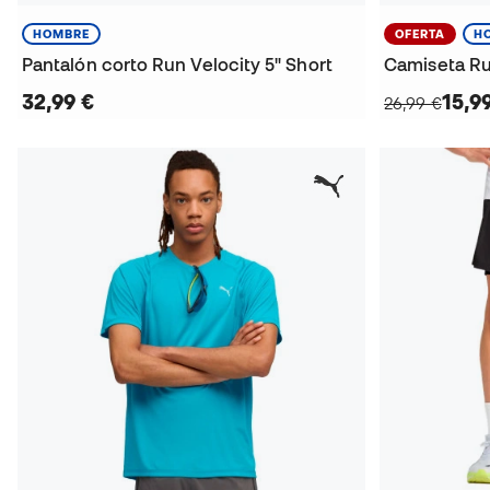
HOMBRE
OFERTA
H
Pantalón corto Run Velocity 5" Short
Camiseta Ru
32,99 €
15,9
26,99 €