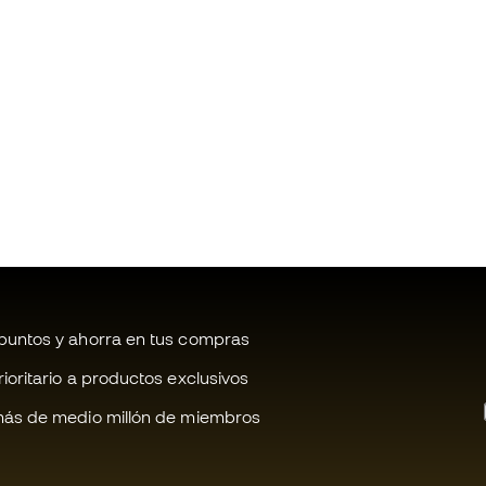
untos y ahorra en tus compras
oritario a productos exclusivos
ás de medio millón de miembros