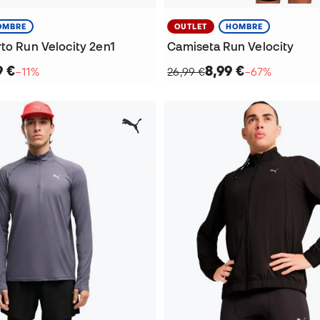
OMBRE
OUTLET
HOMBRE
to Run Velocity 2en1
Camiseta Run Velocity
9 €
8,99 €
−11%
26,99 €
−67%