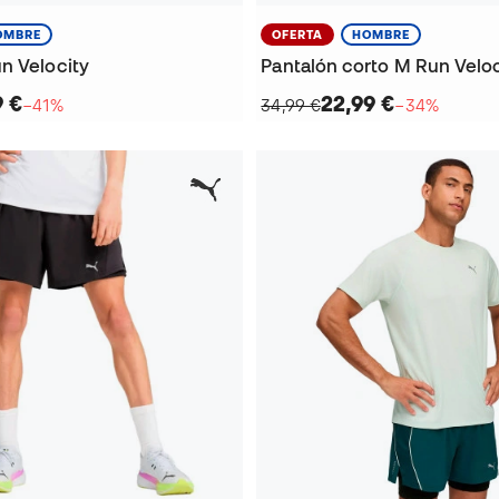
OMBRE
OFERTA
HOMBRE
n Velocity
Pantalón corto M Run Veloc
9 €
22,99 €
−41%
34,99 €
−34%