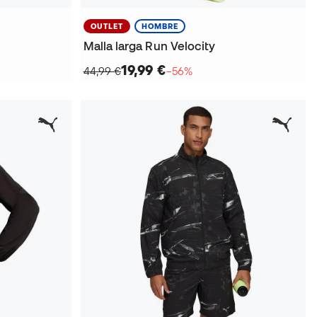
OUTLET
HOMBRE
Malla larga Run Velocity
19,99 €
44,99 €
−56%