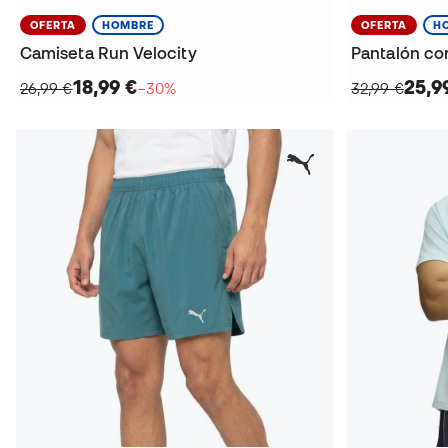
OFERTA
HOMBRE
OFERTA
H
Camiseta Run Velocity
Pantalón cor
18,99 €
25,9
26,99 €
−30%
32,99 €