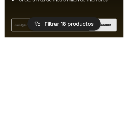
Filtrar 18
productos
SUSCRIBIR
Acepto recibir comunicaciones personalizadas para mi
según la
Política de privacidad
de Sports Emotion.
La App para los que viven el running
de forma diferente.