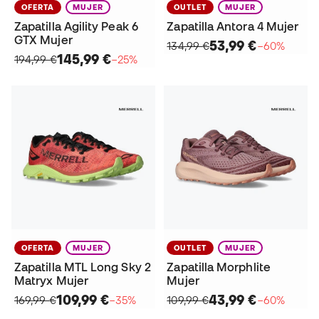
OFERTA
MUJER
OUTLET
MUJER
Zapatilla Agility Peak 6
Zapatilla Antora 4 Mujer
GTX Mujer
53,99 €
134,99 €
−60%
145,99 €
194,99 €
−25%
OFERTA
MUJER
OUTLET
MUJER
Zapatilla MTL Long Sky 2
Zapatilla Morphlite
Matryx Mujer
Mujer
109,99 €
43,99 €
169,99 €
−35%
109,99 €
−60%