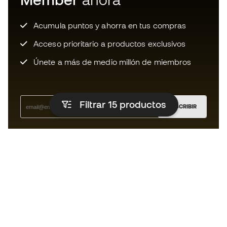
Acumula puntos y ahorra en tus compras
Acceso prioritario a productos exclusivos
Únete a más de medio millón de miembros
Filtrar 15
productos
SUSCRIBIR
Acepto recibir comunicaciones personalizadas para mi
según la
Política de privacidad
de Sports Emotion.
La App para los que viven el running
de forma diferente.