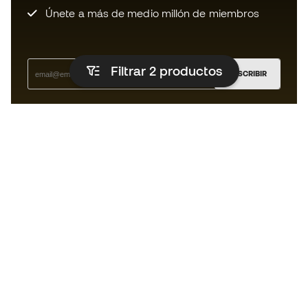
Únete a más de medio millón de miembros
Filtrar 2
productos
SUSCRIBIR
Acepto recibir comunicaciones personalizadas para mi
según la
Política de privacidad
de Sports Emotion.
La App para los que viven el running
de forma diferente.