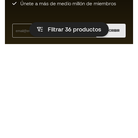
Únete a más de medio millón de miembros
Filtrar 36
productos
SUSCRIBIR
Acepto recibir comunicaciones personalizadas para mi
según la
Política de privacidad
de Sports Emotion.
La App para los que viven el running
de forma diferente.