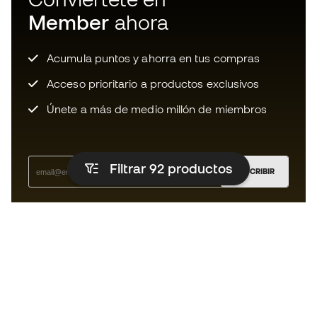
Member
ahora
Acumula puntos y ahorra en tus compras
Acceso prioritario a productos exclusivos
Únete a más de medio millón de miembros
Filtrar 92
productos
SUSCRIBIR
Acepto recibir comunicaciones personalizadas para mi
según la
Política de privacidad
de Sports Emotion.
La App para los que viven el running
de forma diferente.