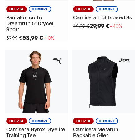
OFERTA
HOMBRE
OFERTA
HOMBRE
Pantalón corto
Camiseta Lightspeed Ss
Dreamrun 5" Drycell
29,99 €
49,99 €
−40%
Short
53,99 €
59,99 €
−10%
OFERTA
HOMBRE
OFERTA
HOMBRE
Camiseta Hyrox Dryelite
Camiseta Metarun
Training Tee
Packable Gilet