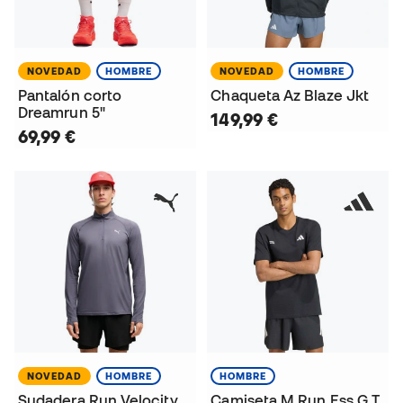
NOVEDAD
HOMBRE
NOVEDAD
HOMBRE
Pantalón corto
Chaqueta Az Blaze Jkt
Dreamrun 5"
149,99 €
69,99 €
NOVEDAD
HOMBRE
HOMBRE
Sudadera Run Velocity
Camiseta M Run Ess G T