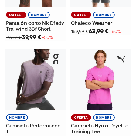
OUTLET
HOMBRE
OUTLET
HOMBRE
Pantalón corto Nk Dfadv
Chaleco Weather
Trailwind 3Bf Short
63,99 €
159,99 €
−60%
39,99 €
79,99 €
−50%
HOMBRE
OFERTA
HOMBRE
Camiseta Performance-
Camiseta Hyrox Dryelite
T
Training Tee