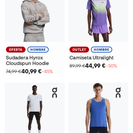
OFERTA
HOMBRE
OUTLET
HOMBRE
Sudadera Hyrox
Camiseta Ultralight
Cloudspun Hoodie
44,99 €
89,99 €
−50%
40,99 €
74,99 €
−45%