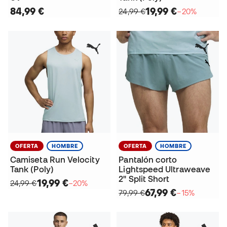
84,99 €
19,99 €
24,99 €
−20%
OFERTA
HOMBRE
OFERTA
HOMBRE
Camiseta Run Velocity
Pantalón corto
Tank (Poly)
Lightspeed Ultraweave
2" Split Short
19,99 €
24,99 €
−20%
67,99 €
79,99 €
−15%