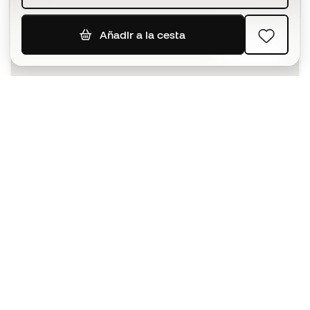
Añadir a la cesta
SUSCRIBIR
Acepto recibir comunicaciones personalizadas para mi
según la
Política de privacidad
de Sports Emotion.
La App para los que viven el running
de forma diferente.