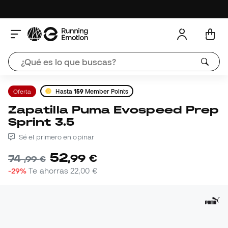
Oferta
Hasta
159
Member Points
Zapatilla Puma Evospeed Prep
Sprint 3.5
Sé el primero en opinar
52
,
99
€
74
,
99
€
-29%
Te ahorras
22,00 €