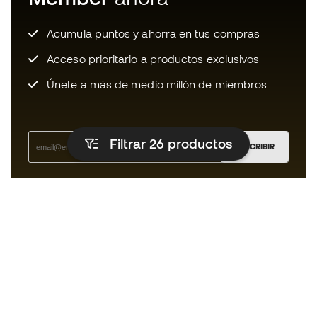
Acumula puntos y ahorra en tus compras
Acceso prioritario a productos exclusivos
Únete a más de medio millón de miembros
Filtrar 26
productos
SUSCRIBIR
Acepto recibir comunicaciones personalizadas para mi
según la
Política de privacidad
de Sports Emotion.
La App para los que viven el running
de forma diferente.