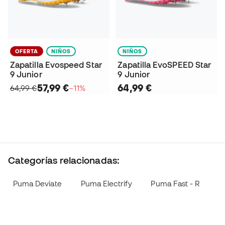
OFERTA
NIÑOS
NIÑOS
Zapatilla Evospeed Star
Zapatilla EvoSPEED Star
9 Junior
9 Junior
57,99 €
64,99 €
64,99 €
−11%
Categorías relacionadas:
Puma Deviate
Puma Electrify
Puma Fast - R
P