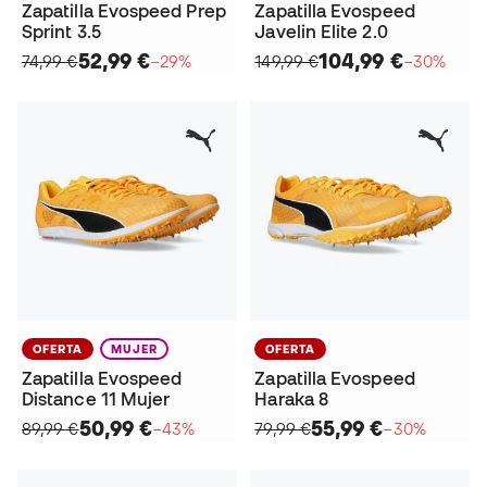
Zapatilla Evospeed Prep
Zapatilla Evospeed
Sprint 3.5
Javelin Elite 2.0
52,99 €
104,99 €
74,99 €
−29%
149,99 €
−30%
OFERTA
MUJER
OFERTA
Zapatilla Evospeed
Zapatilla Evospeed
Distance 11 Mujer
Haraka 8
50,99 €
55,99 €
89,99 €
−43%
79,99 €
−30%