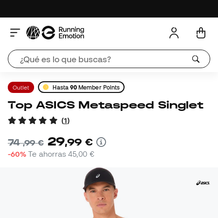
Outlet
Hasta
90
Member Points
Top ASICS Metaspeed Singlet
(
1
)
29
,
99
€
74
,
99
€
-60%
Te ahorras
45,00 €