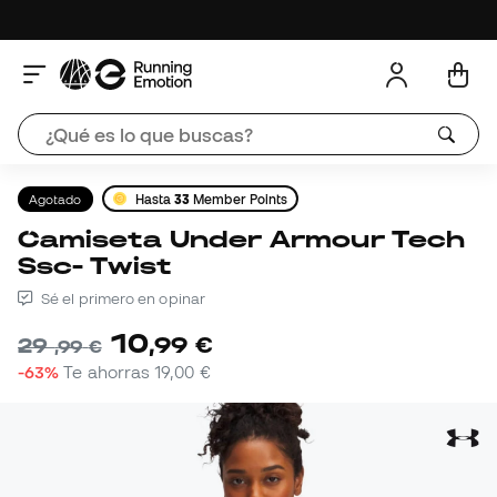
Agotado
Hasta
33
Member Points
Camiseta Under Armour Tech
Ssc- Twist
Sé el primero en opinar
10
,
99
€
29
,
99
€
-63%
Te ahorras
19,00 €