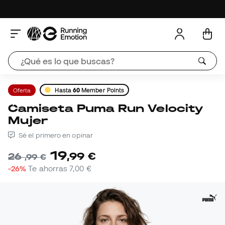
Oferta
Hasta
60
Member Points
Camiseta Puma Run Velocity
Mujer
Sé el primero en opinar
19
,
99
€
26
,
99
€
-26%
Te ahorras
7,00 €