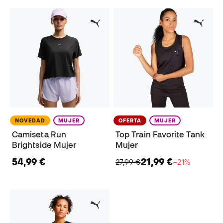
NOVEDAD
MUJER
OFERTA
MUJER
Camiseta Run
Top Train Favorite Tank
Brightside Mujer
Mujer
54,99 €
21,99 €
27,99 €
−21%