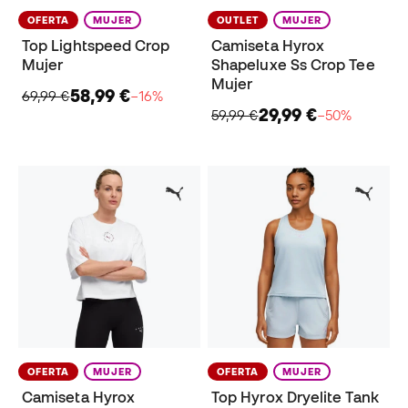
OFERTA
MUJER
OUTLET
MUJER
Top Lightspeed Crop
Camiseta Hyrox
Mujer
Shapeluxe Ss Crop Tee
Mujer
58,99 €
69,99 €
−16%
29,99 €
59,99 €
−50%
OFERTA
MUJER
OFERTA
MUJER
Camiseta Hyrox
Top Hyrox Dryelite Tank