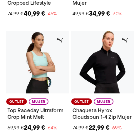
Cropped Lifestyle
Mujer
40,99 €
34,99 €
74,99 €
−45%
49,99 €
−30%
OUTLET
MUJER
OUTLET
MUJER
Top Raceday Ultraform
Chaqueta Hyrox
Crop Mint Melt
Cloudspun 1-4 Zip Mujer
24,99 €
22,99 €
69,99 €
−64%
74,99 €
−69%