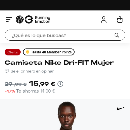
Oferta
Hasta
48
Member Points
Camiseta Nike Dri-FIT Mujer
Sé el primero en opinar
15
,
99
€
29
,
99
€
-47%
Te ahorras
14,00 €