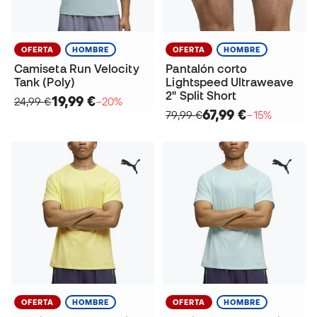
OFERTA
HOMBRE
OFERTA
HOMBRE
Camiseta Run Velocity
Pantalón corto
Tank (Poly)
Lightspeed Ultraweave
2" Split Short
19,99 €
24,99 €
−20%
67,99 €
79,99 €
−15%
OFERTA
HOMBRE
OFERTA
HOMBRE