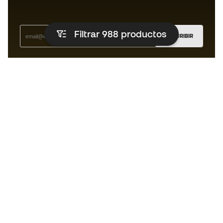
Filtrar 988
productos
SUSCRIBIR
Acepto recibir comunicaciones personalizadas para mi
según la
Política de privacidad
de Sports Emotion.
La App para los que viven el running
de forma diferente.