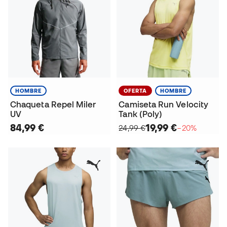
HOMBRE
OFERTA
HOMBRE
Chaqueta Repel Miler
Camiseta Run Velocity
UV
Tank (Poly)
84,99 €
19,99 €
24,99 €
−20%