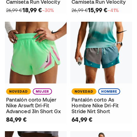
Camiseta Run Velocity
Camiseta Run Velocity
18,99 €
15,99 €
26,99 €
−30%
26,99 €
−41%
NOVEDAD
MUJER
NOVEDAD
HOMBRE
Pantalón corto Mujer
Pantalón corto As
Nike Arswft Dri-Fit
Hombre Nike Dri-Fit
Advanced 3In Short Gx
Stride Nirt Short
84,99 €
64,99 €