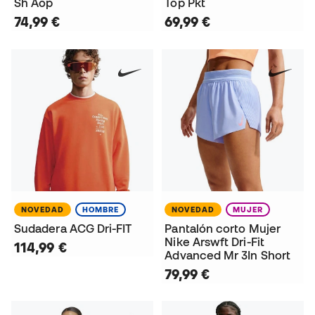
Sh Aop
Top Pkt
74,99 €
69,99 €
NOVEDAD
HOMBRE
NOVEDAD
MUJER
Sudadera ACG Dri-FIT
Pantalón corto Mujer
Nike Arswft Dri-Fit
114,99 €
Advanced Mr 3In Short
79,99 €