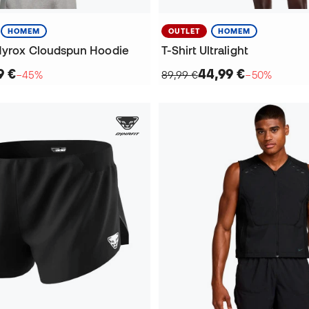
HOMEM
OUTLET
HOMEM
Hyrox Cloudspun Hoodie
T-Shirt Ultralight
9 €
44,99 €
−45%
89,99 €
−50%