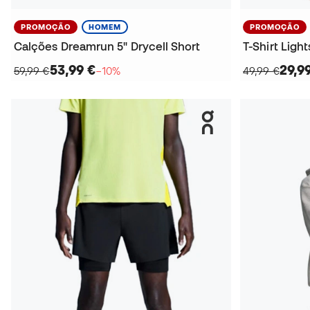
PROMOÇÃO
HOMEM
PROMOÇÃO
Calções Dreamrun 5" Drycell Short
T-Shirt Ligh
53,99 €
29,9
59,99 €
−10%
49,99 €