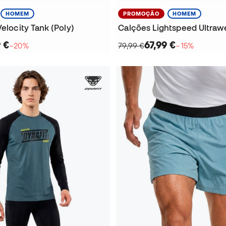
HOMEM
PROMOÇÃO
HOMEM
Velocity Tank (Poly)
9 €
67,99 €
−20%
79,99 €
−15%