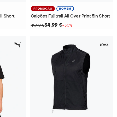
PROMOÇÃO
HOMEM
l Short
Calções Fujitrail All Over Print 5In Short
34,99 €
49,99 €
−30%