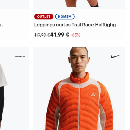
OUTLET
HOMEM
st
Leggings curtas Trail Race Halftighg
41,99 €
119,99 €
−65%