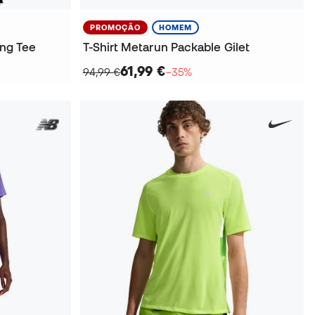
PROMOÇÃO
HOMEM
ing Tee
T-Shirt Metarun Packable Gilet
61,99 €
94,99 €
−35%