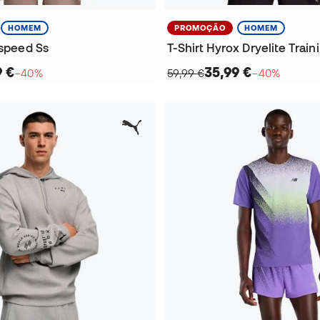
HOMEM
PROMOÇÃO
HOMEM
tspeed Ss
T-Shirt Hyrox Dryelite Train
9 €
35,99 €
−40%
59,99 €
−40%