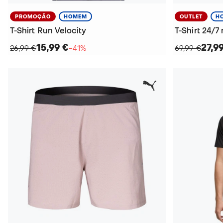
PROMOÇÃO
HOMEM
OUTLET
H
T-Shirt Run Velocity
T-Shirt 24/
15,99 €
27,9
26,99 €
−41%
69,99 €