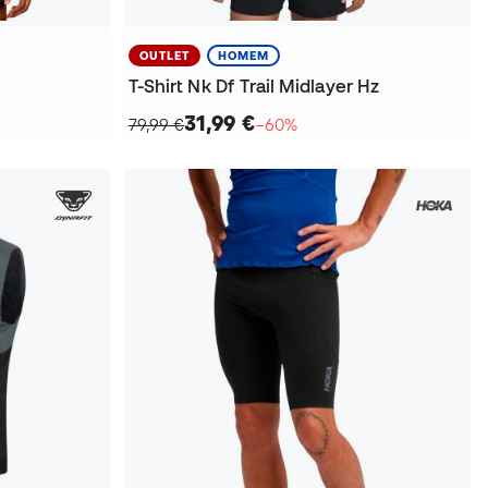
OUTLET
HOMEM
T-Shirt Nk Df Trail Midlayer Hz
31,99 €
79,99 €
−60%