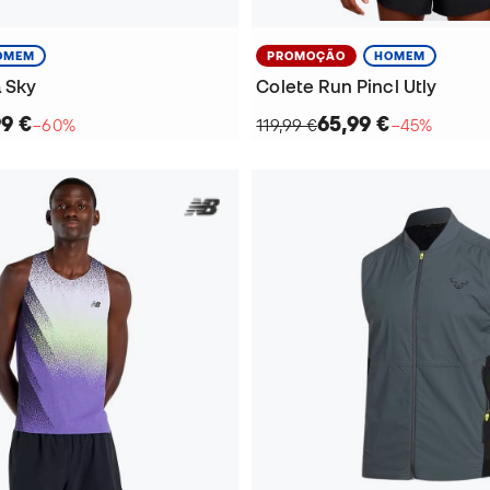
OMEM
PROMOÇÃO
HOMEM
 Sky
Colete Run Pincl Utly
99 €
65,99 €
−60%
119,99 €
−45%