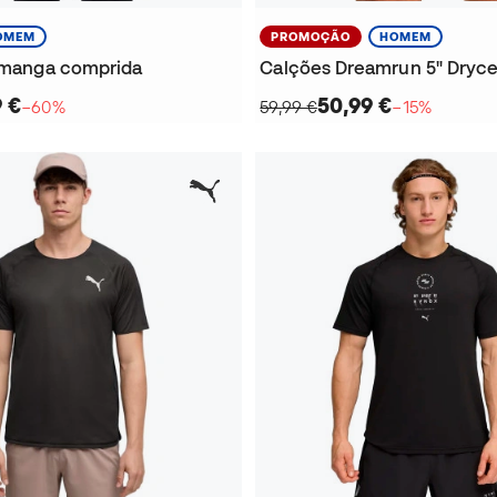
OMEM
PROMOÇÃO
HOMEM
7 manga comprida
Calções Dreamrun 5" Drycel
9 €
50,99 €
−60%
59,99 €
−15%