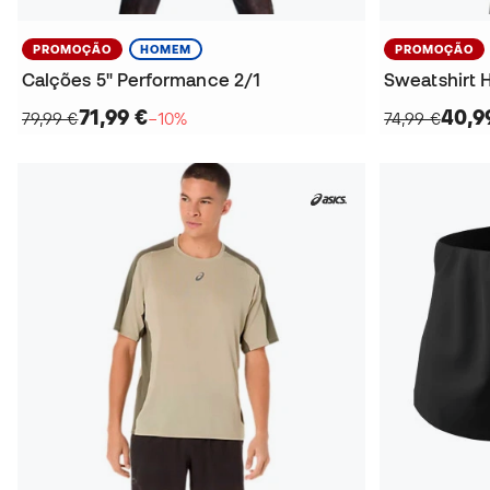
PROMOÇÃO
HOMEM
PROMOÇÃO
Calções 5" Performance 2/1
Sweatshirt 
71,99 €
40,9
79,99 €
−10%
74,99 €