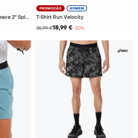
PROMOÇÃO
HOMEM
Calções Lightspeed Ultraweave 2" Split Short
T-Shirt Run Velocity
18,99 €
26,99 €
−30%