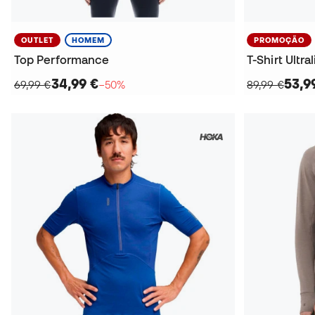
OUTLET
HOMEM
PROMOÇÃO
Top Performance
T-Shirt Ultra
34,99 €
53,9
69,99 €
−50%
89,99 €