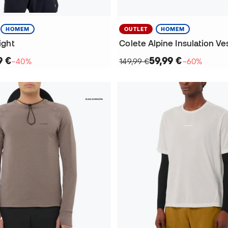
HOMEM
OUTLET
HOMEM
light
Colete Alpine Insulation Ve
9 €
59,99 €
−40%
149,99 €
−60%