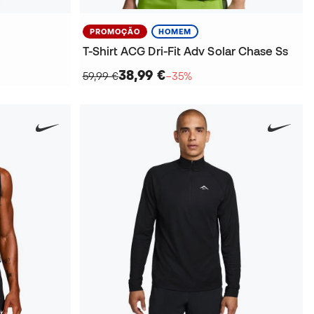
PROMOÇÃO
HOMEM
T-Shirt ACG Dri-Fit Adv Solar Chase Ss
38,99 €
59,99 €
−35%