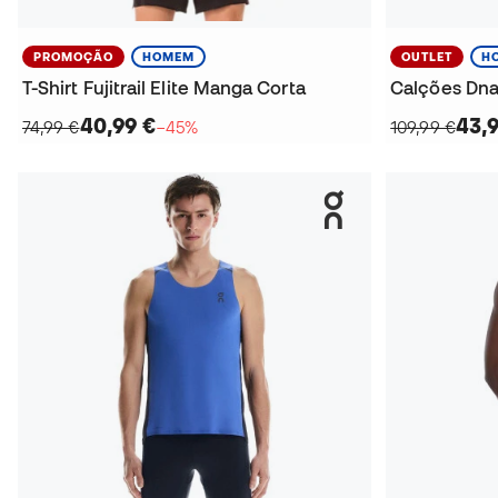
PROMOÇÃO
HOMEM
OUTLET
H
T-Shirt Fujitrail Elite Manga Corta
Calções Dna
40,99 €
43,
74,99 €
−45%
109,99 €