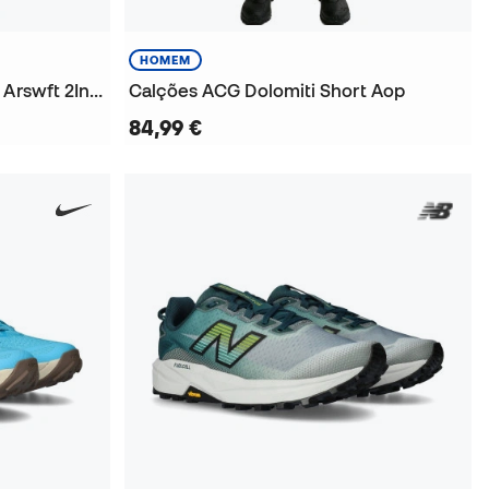
HOMEM
Calções Dri-Fit Advanced R Arswft 2Inbf Sh N
Calções ACG Dolomiti Short Aop
84,99 €