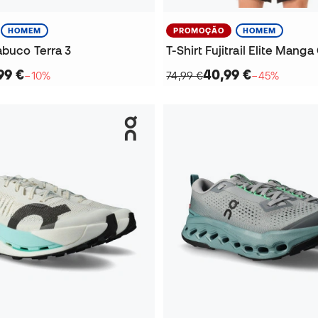
HOMEM
PROMOÇÃO
HOMEM
abuco Terra 3
T-Shirt Fujitrail Elite Manga
99 €
40,99 €
−10%
74,99 €
−45%