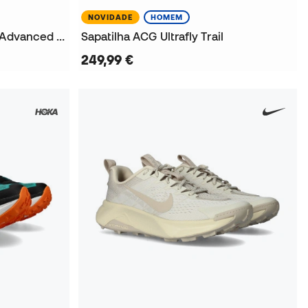
NOVIDADE
HOMEM
T-Shirt Hombre ACG Dri-Fit Advanced Solar Chase Ss Aop
Sapatilha ACG Ultrafly Trail
249,99 €