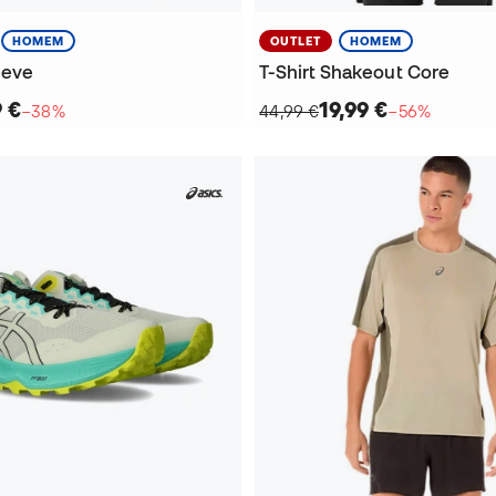
HOMEM
OUTLET
HOMEM
eeve
T-Shirt Shakeout Core
9 €
19,99 €
−38%
44,99 €
−56%