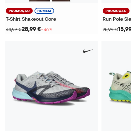
PROMOÇÃO
HOMEM
PROMOÇÃO
T-Shirt Shakeout Core
Run Pole Sl
28,99 €
15,9
44,99 €
−36%
25,99 €