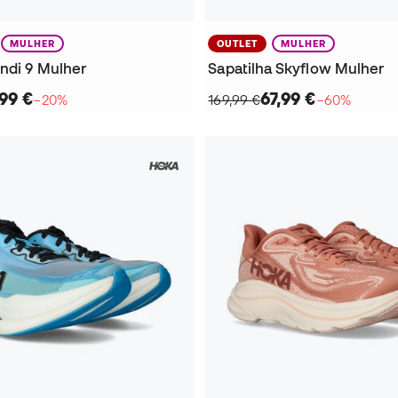
MULHER
OUTLET
MULHER
ondi 9 Mulher
Sapatilha Skyflow Mulher
99 €
67,99 €
−20%
169,99 €
−60%