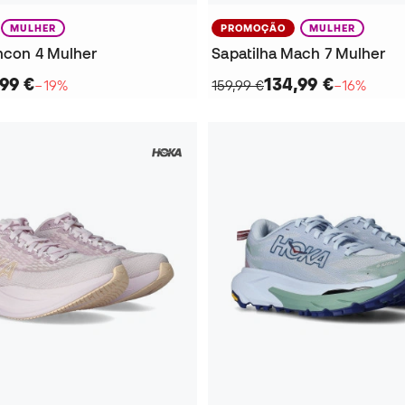
MULHER
PROMOÇÃO
MULHER
incon 4 Mulher
Sapatilha Mach 7 Mulher
99 €
134,99 €
−19%
159,99 €
−16%