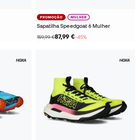
PROMOÇÃO
MULHER
Sapatilha Speedgoat 6 Mulher
87,99 €
159,99 €
−45%