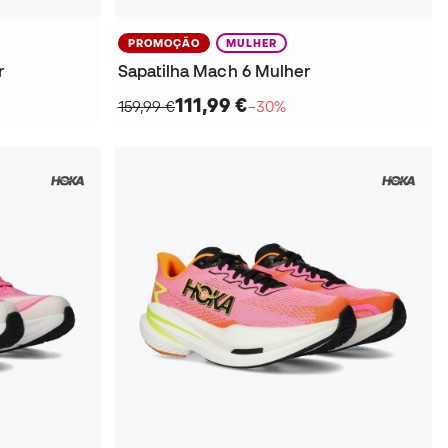
PROMOÇÃO
MULHER
r
Sapatilha Mach 6 Mulher
111,99 €
159,99 €
−30%