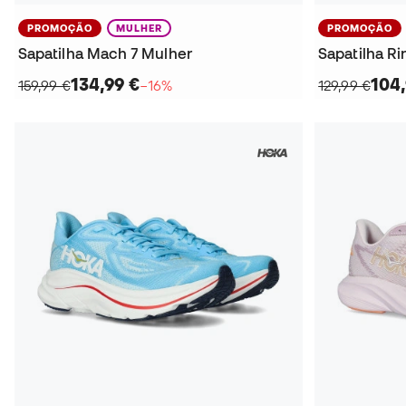
PROMOÇÃO
MULHER
PROMOÇÃO
Sapatilha Mach 7 Mulher
Sapatilha R
134,99 €
104,
159,99 €
−16%
129,99 €