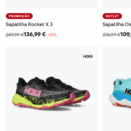
PROMOÇÃO
OUTLET
Sapatilha Rocket X 3
Sapatilha Ci
136,99 €
109
249,99 €
−45%
274,99 €