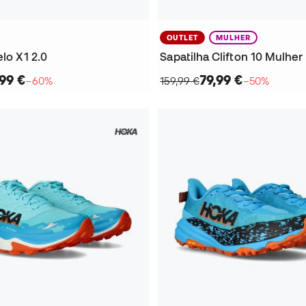
OUTLET
MULHER
elo X1 2.0
Sapatilha Clifton 10 Mulher
,99 €
79,99 €
−60%
159,99 €
−50%