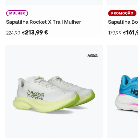
MULHER
PROMOÇÃO
Sapatilha Rocket X Trail Mulher
Sapatilha B
213,99 €
161,
224,99 €
179,99 €