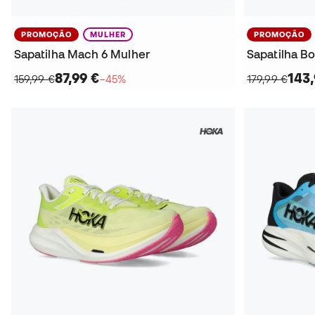
PROMOÇÃO
MULHER
PROMOÇÃO
Sapatilha Mach 6 Mulher
Sapatilha B
87,99 €
143,
159,99 €
−45%
179,99 €