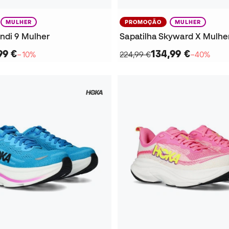
MULHER
PROMOÇÃO
MULHER
ondi 9 Mulher
Sapatilha Skyward X Mulhe
99 €
134,99 €
−10%
224,99 €
−40%