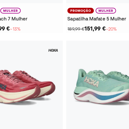
MULHER
PROMOÇÃO
MULHER
ach 7 Mulher
Sapatilha Mafate 5 Mulher
99 €
151,99 €
−13%
189,99 €
−20%