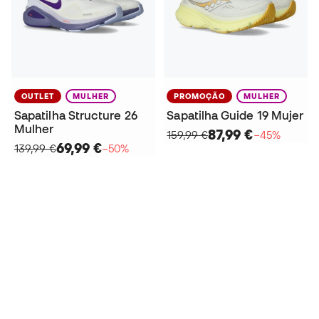
OUTLET
MULHER
PROMOÇÃO
MULHER
Sapatilha Structure 26
Sapatilha Guide 19 Mujer
Mulher
87,99 €
159,99 €
−45%
69,99 €
139,99 €
−50%