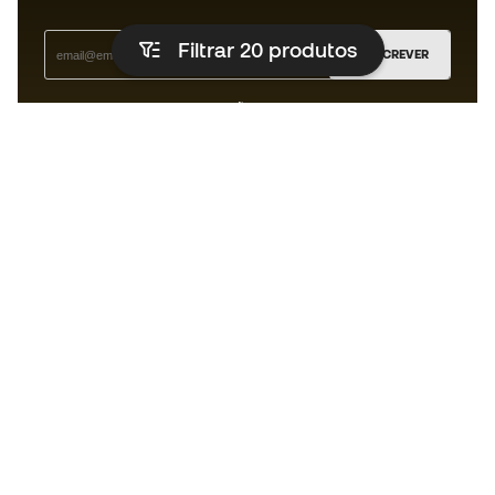
Filtrar 20
produtos
SUBSCREVER
Aceito receber comunicações personalizadas de acordo
com a
Política de Privacidade
da Sports Emotion.
A app para quem vive o running de
forma diferente.