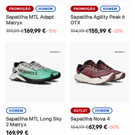
PROMOÇÃO
HOMEM
PROMOÇÃO
HOMEM
Sapatilha MTL Adapt
Sapatilha Agility Peak 6
Matryx
GTX
169,99 €
155,99 €
199,99 €
−15%
194,99 €
−20%
HOMEM
OUTLET
HOMEM
Sapatilha MTL Long Sky
Sapatilha Nova 4
2 Matryx
67,99 €
134,99 €
−50%
169,99 €