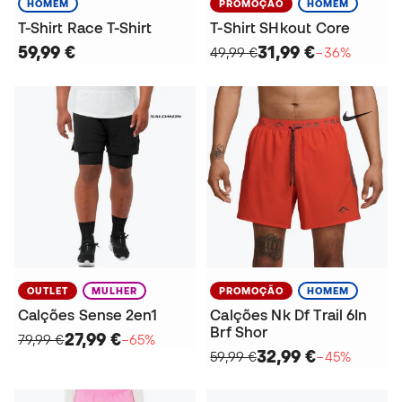
HOMEM
PROMOÇÃO
HOMEM
T-Shirt Race T-Shirt
T-Shirt SHkout Core
59,99 €
31,99 €
49,99 €
−36%
OUTLET
MULHER
PROMOÇÃO
HOMEM
Calções Sense 2en1
Calções Nk Df Trail 6In
Brf Shor
27,99 €
79,99 €
−65%
32,99 €
59,99 €
−45%