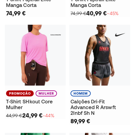
Manga Corta
Manga Corta
74,99 €
40,99 €
74,99 €
−45%
PROMOÇÃO
MULHER
HOMEM
T-Shirt SHkout Core
Calções Dri-Fit
Mulher
Advanced R Arswft
2Inbf Sh N
24,99 €
44,99 €
−44%
89,99 €