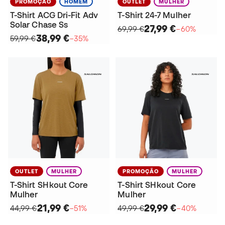
PROMOÇÃO
HOMEM
OUTLET
MULHER
T-Shirt ACG Dri-Fit Adv
T-Shirt 24-7 Mulher
Solar Chase Ss
27,99 €
69,99 €
−60%
38,99 €
59,99 €
−35%
OUTLET
MULHER
PROMOÇÃO
MULHER
T-Shirt SHkout Core
T-Shirt SHkout Core
Mulher
Mulher
21,99 €
29,99 €
44,99 €
−51%
49,99 €
−40%