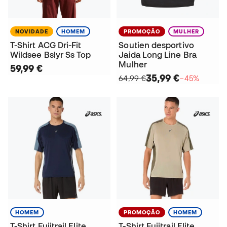
NOVIDADE
HOMEM
PROMOÇÃO
MULHER
T-Shirt ACG Dri-Fit
Soutien desportivo
Wildsee Bslyr Ss Top
Jaida Long Line Bra
Mulher
59,99 €
35,99 €
64,99 €
−45%
HOMEM
PROMOÇÃO
HOMEM
T-Shirt Fujitrail Elite
T-Shirt Fujitrail Elite