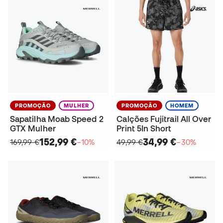
PROMOÇÃO
MULHER
PROMOÇÃO
HOMEM
Sapatilha Moab Speed 2
Calções Fujitrail All Over
GTX Mulher
Print 5In Short
152,99 €
34,99 €
169,99 €
−10%
49,99 €
−30%