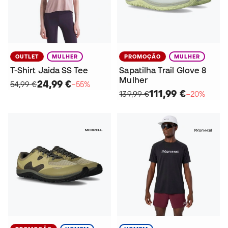
OUTLET
MULHER
PROMOÇÃO
MULHER
T-Shirt Jaida SS Tee
Sapatilha Trail Glove 8
Mulher
24,99 €
54,99 €
−55%
111,99 €
139,99 €
−20%