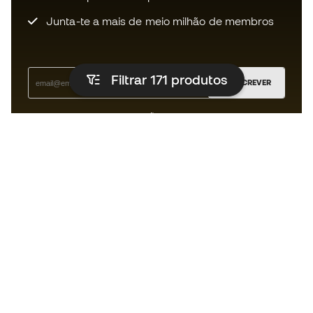
Junta-te a mais de meio milhão de membros
Filtrar 171
produtos
SUBSCREVER
Aceito receber comunicações personalizadas de acordo
com a
Política de Privacidade
da Sports Emotion.
A app para quem vive o running de
forma diferente.