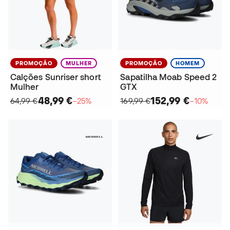
PROMOÇÃO
MULHER
PROMOÇÃO
HOMEM
Calções Sunriser short
Sapatilha Moab Speed 2
Mulher
GTX
48,99 €
152,99 €
64,99 €
−25%
169,99 €
−10%