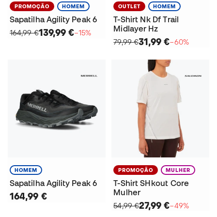
PROMOÇÃO
HOMEM
OUTLET
HOMEM
Sapatilha Agility Peak 6
T-Shirt Nk Df Trail
Midlayer Hz
139,99 €
164,99 €
−15%
31,99 €
79,99 €
−60%
HOMEM
PROMOÇÃO
MULHER
Sapatilha Agility Peak 6
T-Shirt SHkout Core
Mulher
164,99 €
27,99 €
54,99 €
−49%