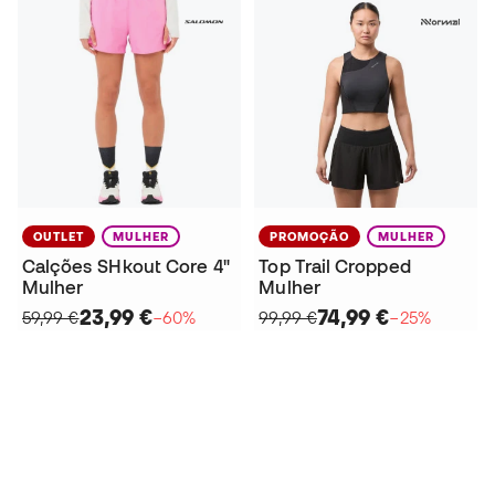
OUTLET
MULHER
PROMOÇÃO
MULHER
Calções SHkout Core 4"
Top Trail Cropped
Mulher
Mulher
23,99 €
74,99 €
59,99 €
−60%
99,99 €
−25%