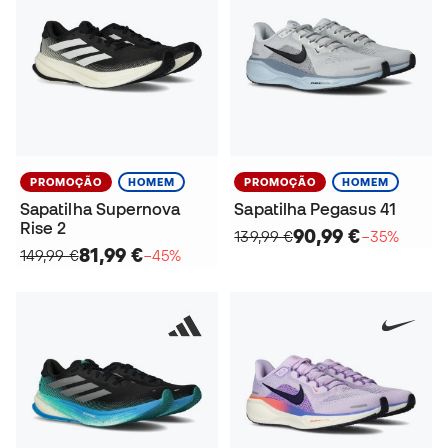
PROMOÇÃO
HOMEM
PROMOÇÃO
HOMEM
Sapatilha Supernova
Sapatilha Pegasus 41
Rise 2
90,99 €
139,99 €
−35%
81,99 €
149,99 €
−45%