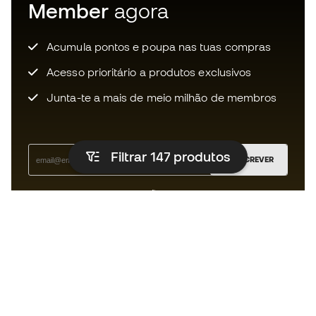
Member
agora
Acumula pontos e poupa nas tuas compras
Acesso prioritário a produtos exclusivos
Junta-te a mais de meio milhão de membros
Filtrar 147
produtos
SUBSCREVER
Aceito receber comunicações personalizadas de acordo
com a
Política de Privacidade
da Sports Emotion.
A app para quem vive o running de
forma diferente.