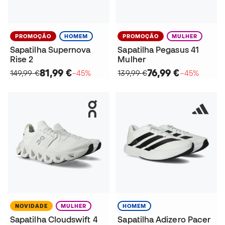
PROMOÇÃO
HOMEM
PROMOÇÃO
MULHER
Sapatilha Supernova
Sapatilha Pegasus 41
Rise 2
Mulher
81,99 €
76,99 €
149,99 €
−45%
139,99 €
−45%
NOVIDADE
MULHER
HOMEM
Sapatilha Cloudswift 4
Sapatilha Adizero Pacer