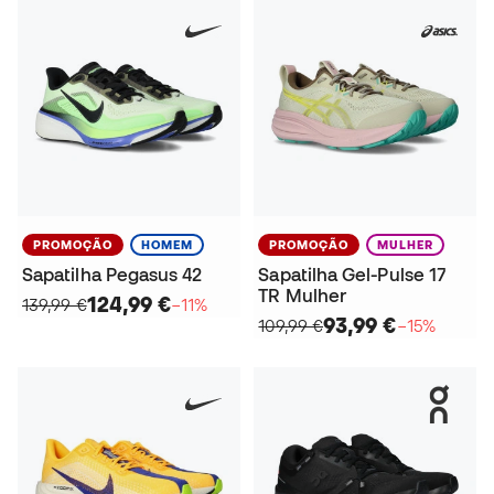
PROMOÇÃO
HOMEM
PROMOÇÃO
MULHER
Sapatilha Pegasus 42
Sapatilha Gel-Pulse 17
TR Mulher
124,99 €
139,99 €
−11%
93,99 €
109,99 €
−15%