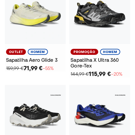
OUTLET
HOMEM
PROMOÇÃO
HOMEM
Sapatilha Aero Glide 3
Sapatilha X Ultra 360
Gore-Tex
71,99 €
159,99 €
−55%
115,99 €
144,99 €
−20%