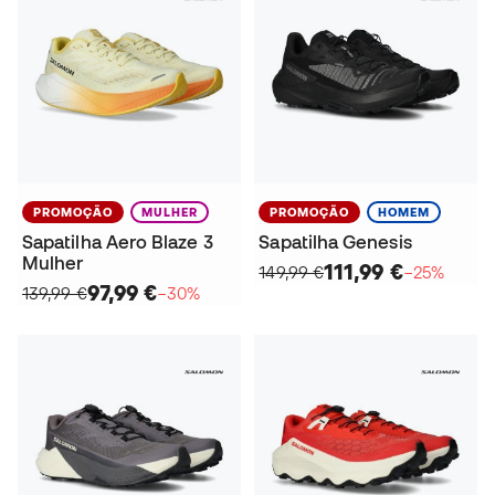
PROMOÇÃO
MULHER
PROMOÇÃO
HOMEM
Sapatilha Aero Blaze 3
Sapatilha Genesis
Mulher
111,99 €
149,99 €
−25%
97,99 €
139,99 €
−30%