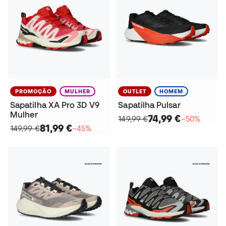
PROMOÇÃO
MULHER
OUTLET
HOMEM
Sapatilha XA Pro 3D V9
Sapatilha Pulsar
Mulher
74,99 €
149,99 €
−50%
81,99 €
149,99 €
−45%