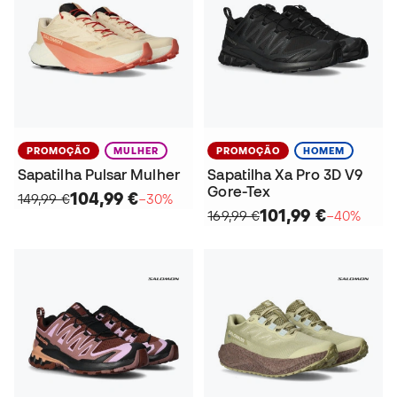
PROMOÇÃO
MULHER
PROMOÇÃO
HOMEM
Sapatilha Pulsar Mulher
Sapatilha Xa Pro 3D V9
Gore-Tex
104,99 €
149,99 €
−30%
101,99 €
169,99 €
−40%