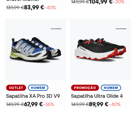
104,99 €
149,99 €
−30%
83,99 €
139,99 €
−40%
OUTLET
HOMEM
PROMOÇÃO
HOMEM
Sapatilha XA Pro 3D V9
Sapatilha Ultra Glide 4
67,99 €
89,99 €
149,99 €
−55%
149,99 €
−40%