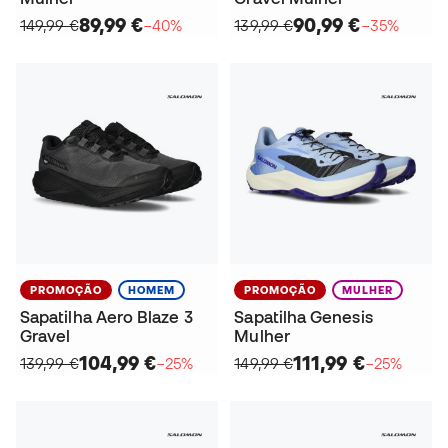
89,99 €
90,99 €
149,99 €
−40%
139,99 €
−35%
PROMOÇÃO
HOMEM
PROMOÇÃO
MULHER
Sapatilha Aero Blaze 3
Sapatilha Genesis
Gravel
Mulher
104,99 €
111,99 €
139,99 €
−25%
149,99 €
−25%