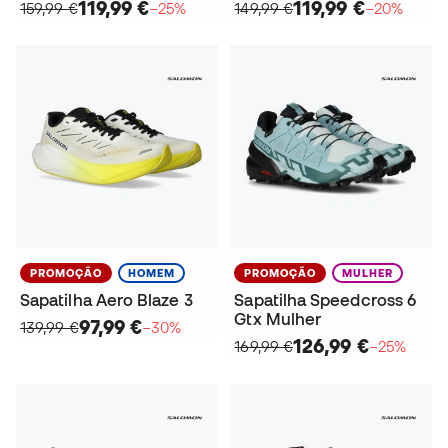
119,99 €
119,99 €
159,99 €
−25%
149,99 €
−20%
PROMOÇÃO
HOMEM
PROMOÇÃO
MULHER
Sapatilha Aero Blaze 3
Sapatilha Speedcross 6
Gtx Mulher
97,99 €
139,99 €
−30%
126,99 €
169,99 €
−25%