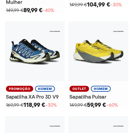
Mulher
104,99 €
149,99 €
−30%
89,99 €
149,99 €
−40%
PROMOÇÃO
HOMEM
OUTLET
HOMEM
Sapatilha XA Pro 3D V9
Sapatilha Pulsar
118,99 €
59,99 €
169,99 €
−30%
149,99 €
−60%