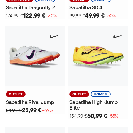
Sapatilha Dragonfly 2
Sapatilha SD 4
122,99 €
49,99 €
174,99 €
−30%
99,99 €
−50%
OUTLET
OUTLET
HOMEM
Sapatilha Rival Jump
Sapatilha High Jump
Elite
25,99 €
84,99 €
−69%
60,99 €
134,99 €
−55%