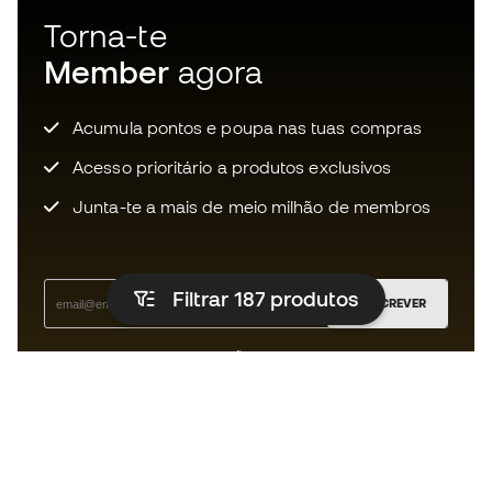
Torna-te
Member
agora
Acumula pontos e poupa nas tuas compras
Acesso prioritário a produtos exclusivos
Junta-te a mais de meio milhão de membros
Filtrar 187
produtos
SUBSCREVER
Aceito receber comunicações personalizadas de acordo
com a
Política de Privacidade
da Sports Emotion.
A app para quem vive o running de