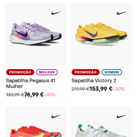
PROMOÇÃO
MULHER
PROMOÇÃO
HOMEM
Sapatilha Pegasus 41
Sapatilha Victory 2
Mulher
153,99 €
219,99 €
−30%
76,99 €
139,99 €
−45%