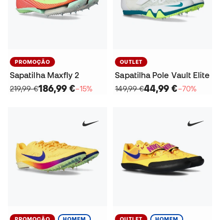
PROMOÇÃO
OUTLET
Sapatilha Maxfly 2
Sapatilha Pole Vault Elite
186,99 €
44,99 €
219,99 €
−15%
149,99 €
−70%
PROMOÇÃO
HOMEM
OUTLET
HOMEM