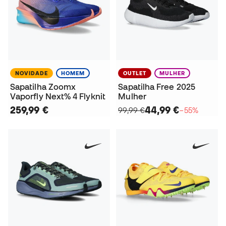
NOVIDADE
HOMEM
OUTLET
MULHER
Sapatilha Zoomx
Sapatilha Free 2025
Vaporfly Next% 4 Flyknit
Mulher
259,99 €
44,99 €
99,99 €
−55%