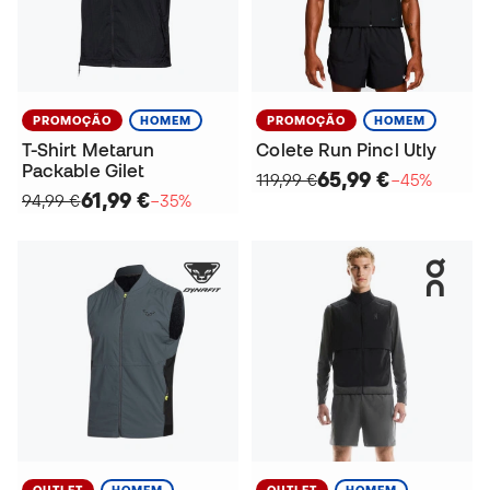
PROMOÇÃO
HOMEM
PROMOÇÃO
HOMEM
T-Shirt Metarun
Colete Run Pincl Utly
Packable Gilet
65,99 €
119,99 €
−45%
61,99 €
94,99 €
−35%
OUTLET
HOMEM
OUTLET
HOMEM