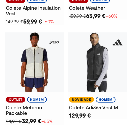
Colete Alpine Insulation
Colete Weather
Vest
63,99 €
159,99 €
−60%
59,99 €
149,99 €
−60%
OUTLET
HOMEM
NOVIDADE
HOMEM
Colete Metarun
Colete Adi365 Vest M
Packable
129,99 €
32,99 €
94,99 €
−65%