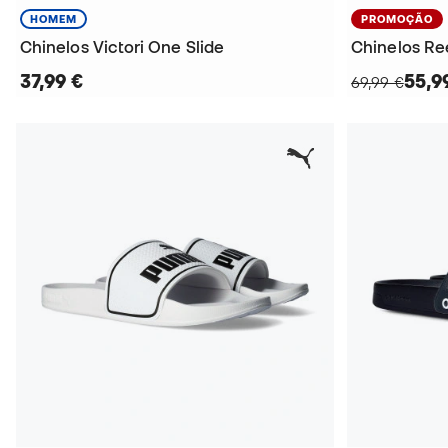
HOMEM
PROMOÇÃO
Chinelos Victori One Slide
Chinelos Re
37,99 €
55,9
69,99 €