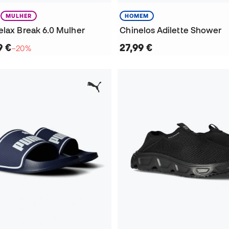
MULHER
HOMEM
elax Break 6.0 Mulher
Chinelos Adilette Shower
9 €
27,99 €
−20%