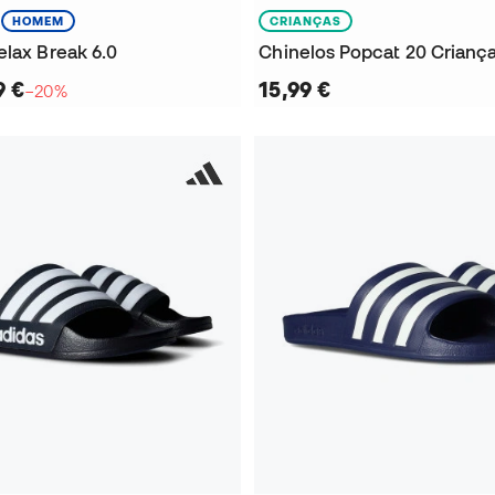
HOMEM
CRIANÇAS
elax Break 6.0
Chinelos Popcat 20 Crianç
9 €
15,99 €
−20%