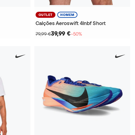
OUTLET
HOMEM
Calções Aeroswift 4Inbf Short
39,99 €
79,99 €
−50%