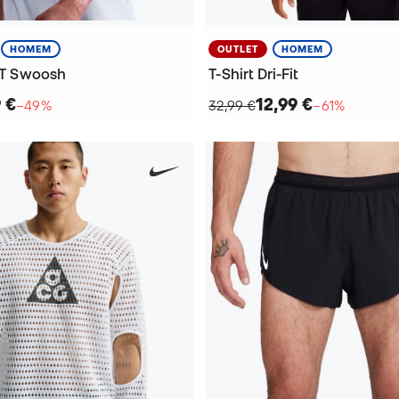
HOMEM
OUTLET
HOMEM
FIT Swoosh
T-Shirt Dri-Fit
9 €
12,99 €
−49%
32,99 €
−61%