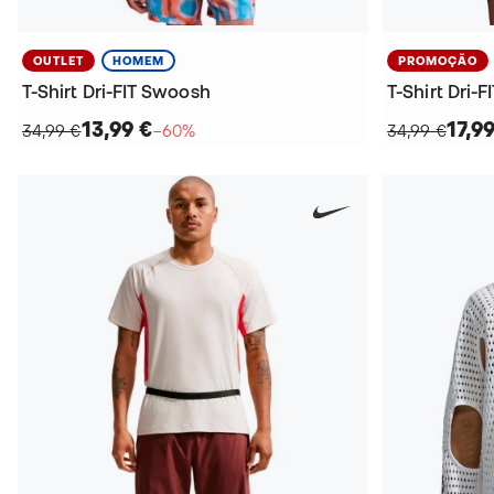
OUTLET
HOMEM
PROMOÇÃO
T-Shirt Dri-FIT Swoosh
T-Shirt Dri-
13,99 €
17,9
34,99 €
−60%
34,99 €