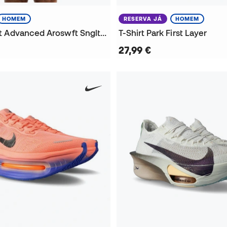
HOMEM
RESERVA JÁ
HOMEM
T-Shirt Dri-Fit Advanced Aroswft Snglt Aop
T-Shirt Park First Layer
27,99 €