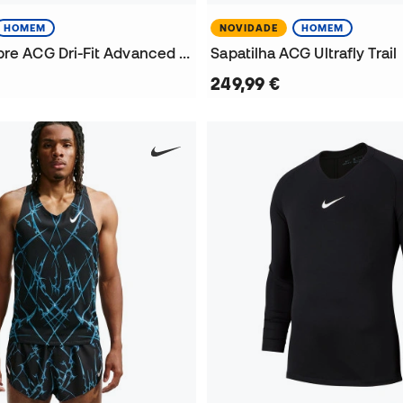
HOMEM
NOVIDADE
HOMEM
T-Shirt Hombre ACG Dri-Fit Advanced Solar Chase Ss Aop
Sapatilha ACG Ultrafly Trail
249,99 €