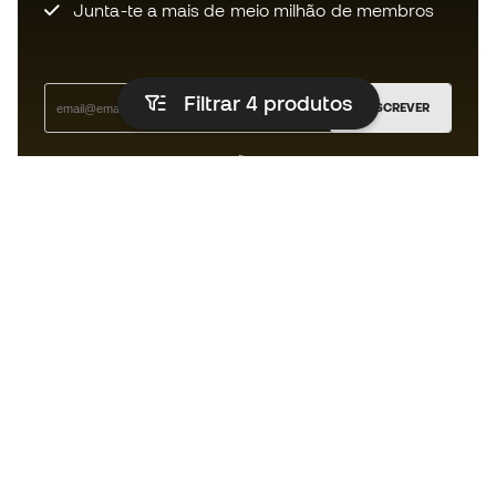
Junta-te a mais de meio milhão de membros
Filtrar 4
produtos
SUBSCREVER
Aceito receber comunicações personalizadas de acordo
com a
Política de Privacidade
da Sports Emotion.
A app para quem vive o running de
forma diferente.