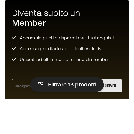
Diventa subito un
Member
Accumula punti e risparmia sui tuoi acquisti
Accesso prioritario ad articoli esclusivi
Unisciti ad oltre mezzo milione di membri
Filtrare 13
prodotti
ISCRIVITI
Accetto di ricevere comunicazioni personalizzate per me
in conformità con la
Privacy Policy
di Sports Emotion.
L'app per chi vive il running in modo