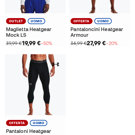
OUTLET
UOMO
OFFERTA
UOMO
Maglietta Heatgear
Pantaloncini Heatgear
Mock LS
Armour
19,99 €
27,99 €
39,99 €
−50%
34,99 €
−20%
OFFERTA
UOMO
Pantaloni Heatgear