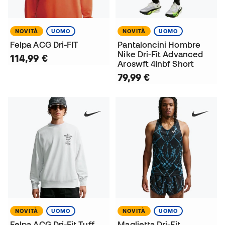
NOVITÀ
UOMO
NOVITÀ
UOMO
Felpa ACG Dri-FIT
Pantaloncini Hombre
Nike Dri-Fit Advanced
114,99 €
Aroswft 4Inbf Short
79,99 €
NOVITÀ
UOMO
NOVITÀ
UOMO
Felpa ACG Dri-Fit Tuff
Maglietta Dri-Fit