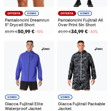
OFFERTA
UOMO
OFFERTA
UOMO
Pantaloncini Dreamrun
Pantaloncini Fujitrail All
5" Drycell Short
Over Print 5In Short
50,99 €
34,99 €
59,99 €
−15%
49,99 €
−30%
UOMO
UOMO
Giacca Fujitrail Elite
Giacca Fujitrail Packable
Waterproof Jacket
Jacket