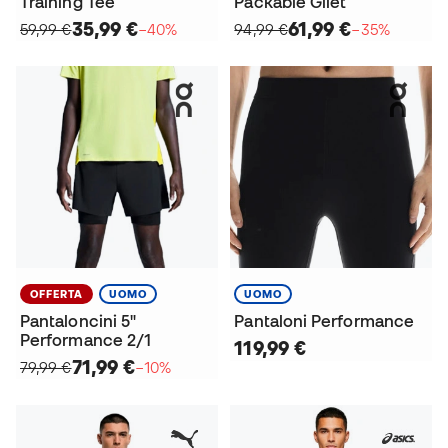
Training Tee
Packable Gilet
35,99 €
61,99 €
59,99 €
−40%
94,99 €
−35%
OFFERTA
UOMO
UOMO
Pantaloncini 5"
Pantaloni Performance
Performance 2/1
119,99 €
71,99 €
79,99 €
−10%