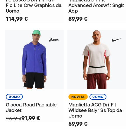
Flc Lite Crw Graphics da
Advanced Aroswft Snglt
Uomo
Aop
114,99 €
89,99 €
UOMO
NOVITÀ
UOMO
Giacca Road Packable
Maglietta ACG Dri-Fit
Jacket
Wildsee Bslyr Ss Top da
Uomo
91,99 €
99,99 €
59,99 €