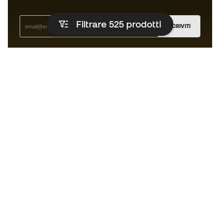
Filtrare 525
prodotti
ISCRIVITI
Accetto di ricevere comunicazioni personalizzate per me
in conformità con la
Privacy Policy
di Sports Emotion.
L'app per chi vive il running in modo
diverso.