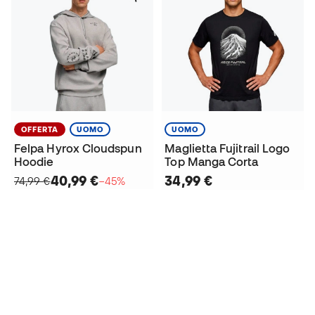
OFFERTA
UOMO
UOMO
Felpa Hyrox Cloudspun
Maglietta Fujitrail Logo
Hoodie
Top Manga Corta
40,99 €
34,99 €
74,99 €
−45%