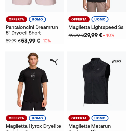
OFFERTA
UOMO
OFFERTA
UOMO
Pantaloncini Dreamrun
Maglietta Lightspeed Ss
5" Drycell Short
29,99 €
49,99 €
−40%
53,99 €
59,99 €
−10%
OFFERTA
UOMO
OFFERTA
UOMO
Maglietta Hyrox Dryelite
Maglietta Metarun