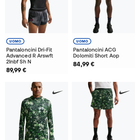
UOMO
UOMO
Pantaloncini Dri-Fit
Pantaloncini ACG
Advanced R Arswft
Dolomiti Short Aop
2Inbf Sh N
84,99 €
89,99 €