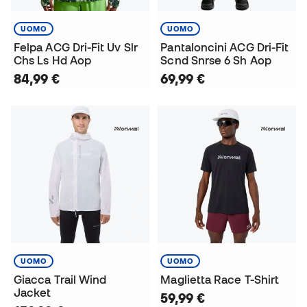
UOMO
UOMO
Felpa ACG Dri-Fit Uv Slr
Pantaloncini ACG Dri-Fit
Chs Ls Hd Aop
Scnd Snrse 6 Sh Aop
84,99 €
69,99 €
UOMO
UOMO
Giacca Trail Wind
Maglietta Race T-Shirt
Jacket
59,99 €