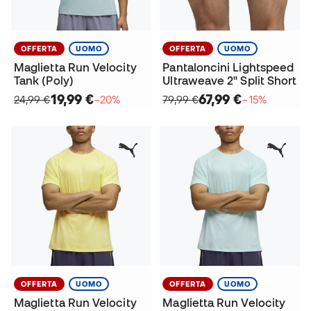
OFFERTA
UOMO
OFFERTA
UOMO
Maglietta Run Velocity
Pantaloncini Lightspeed
Tank (Poly)
Ultraweave 2" Split Short
19,99 €
67,99 €
24,99 €
−20%
79,99 €
−15%
OFFERTA
UOMO
OFFERTA
UOMO
Maglietta Run Velocity
Maglietta Run Velocity