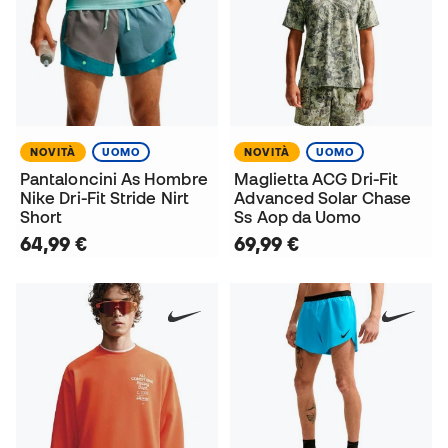
NOVITÀ
UOMO
NOVITÀ
UOMO
Pantaloncini As Hombre
Maglietta ACG Dri-Fit
Nike Dri-Fit Stride Nirt
Advanced Solar Chase
Short
Ss Aop da Uomo
64,99 €
69,99 €