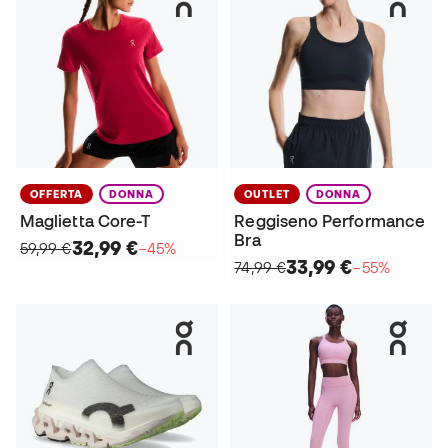
OFFERTA
DONNA
OUTLET
DONNA
Maglietta Core-T
Reggiseno Performance
Bra
32,99 €
59,99 €
−45%
33,99 €
74,99 €
−55%