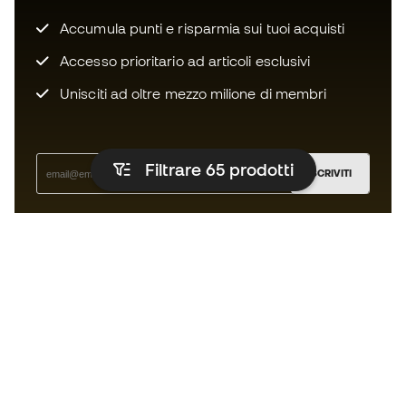
Accumula punti e risparmia sui tuoi acquisti
Accesso prioritario ad articoli esclusivi
Unisciti ad oltre mezzo milione di membri
Filtrare 65
prodotti
ISCRIVITI
Accetto di ricevere comunicazioni personalizzate per me
in conformità con la
Privacy Policy
di Sports Emotion.
L'app per chi vive il running in modo
diverso.