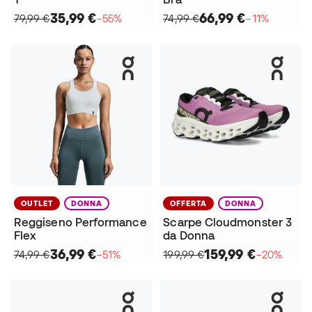
35,99 €
66,99 €
79,99 €
−55%
74,99 €
−11%
OUTLET
DONNA
OFFERTA
DONNA
Reggiseno Performance
Scarpe Cloudmonster 3
Flex
da Donna
36,99 €
159,99 €
74,99 €
−51%
199,99 €
−20%