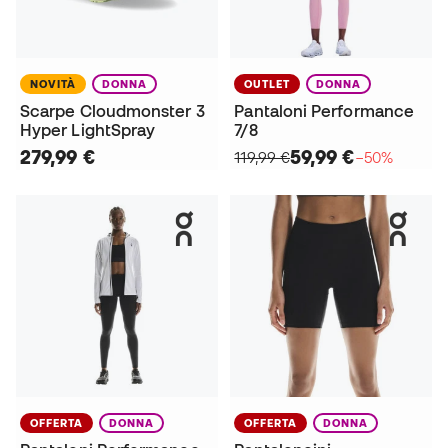
NOVITÀ
DONNA
OUTLET
DONNA
Scarpe Cloudmonster 3
Pantaloni Performance
Hyper LightSpray
7/8
279,99 €
59,99 €
119,99 €
−50%
OFFERTA
DONNA
OFFERTA
DONNA