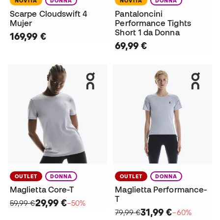
NOVITÀ
DONNA
NOVITÀ
DONNA
Scarpe Cloudswift 4
Pantaloncini
Mujer
Performance Tights
Short 1 da Donna
169,99 €
69,99 €
OUTLET
DONNA
OUTLET
DONNA
Maglietta Core-T
Maglietta Performance-
T
29,99 €
59,99 €
−50%
31,99 €
79,99 €
−60%