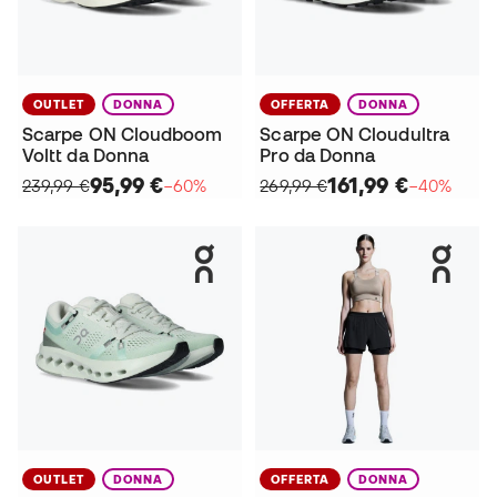
OUTLET
DONNA
OFFERTA
DONNA
Scarpe ON Cloudboom
Scarpe ON Cloudultra
Voltt da Donna
Pro da Donna
95,99 €
161,99 €
239,99 €
−60%
269,99 €
−40%
OUTLET
DONNA
OFFERTA
DONNA