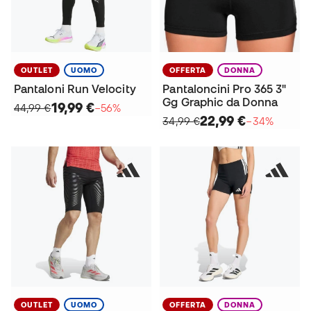
OUTLET
UOMO
OFFERTA
DONNA
Pantaloni Run Velocity
Pantaloncini Pro 365 3"
Gg Graphic da Donna
19,99 €
44,99 €
−56%
22,99 €
34,99 €
−34%
OUTLET
UOMO
OFFERTA
DONNA