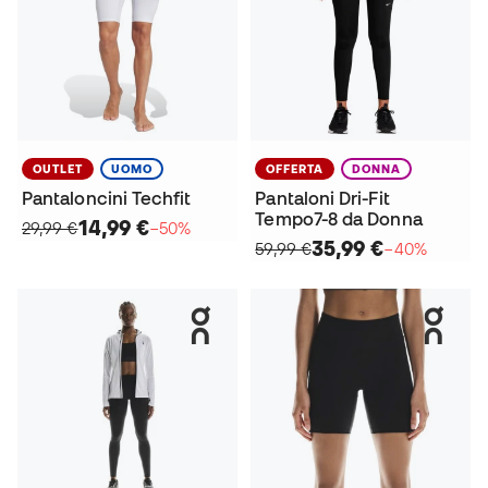
OUTLET
UOMO
OFFERTA
DONNA
Pantaloncini Techfit
Pantaloni Dri-Fit
Tempo7-8 da Donna
14,99 €
29,99 €
−50%
35,99 €
59,99 €
−40%