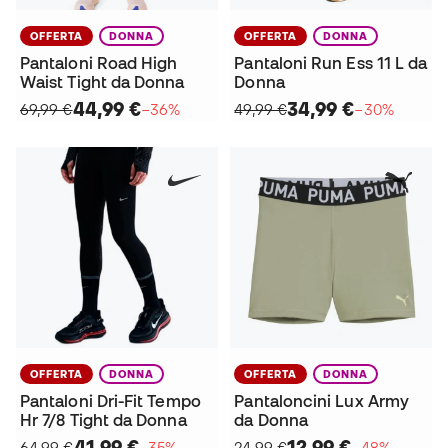
OFFERTA
DONNA
OFFERTA
DONNA
Pantaloni Road High
Pantaloni Run Ess 11 L da
Waist Tight da Donna
Donna
44,99 €
34,99 €
69,99 €
−36%
49,99 €
−30%
OFFERTA
DONNA
OFFERTA
DONNA
Pantaloni Dri-Fit Tempo
Pantaloncini Lux Army
Hr 7/8 Tight da Donna
da Donna
41,99 €
12,99 €
64,99 €
−35%
24,99 €
−48%