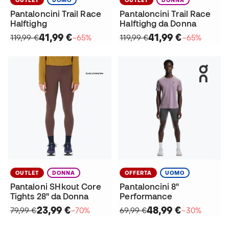
Pantaloncini Trail Race
Pantaloncini Trail Race
Halftighg
Halftighg da Donna
41,99 €
41,99 €
119,99 €
−65%
119,99 €
−65%
OUTLET
DONNA
OFFERTA
UOMO
Pantaloni SHkout Core
Pantaloncini 8"
Tights 28" da Donna
Performance
23,99 €
48,99 €
79,99 €
−70%
69,99 €
−30%