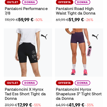
OUTLET
DONNA
OFFERTA
DONNA
Pantaloni Performance
Pantaloni Road High
7/8
Waist Tight da Donna
59,99 €
51,99 €
119,99 €
−50%
69,99 €
−26%
OUTLET
DONNA
OFFERTA
DONNA
Pantaloncini X Hyrox
Pantaloncini Hyrox
Tad Ess Short Tight da
Shapeluxe 3" Tight Short
Donna
da Donna
17,99 €
41,99 €
39,99 €
−55%
64,99 €
−35%