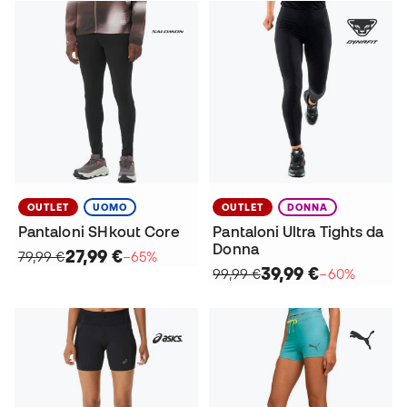
OUTLET
UOMO
OUTLET
DONNA
Pantaloni SHkout Core
Pantaloni Ultra Tights da
Donna
27,99 €
79,99 €
−65%
39,99 €
99,99 €
−60%