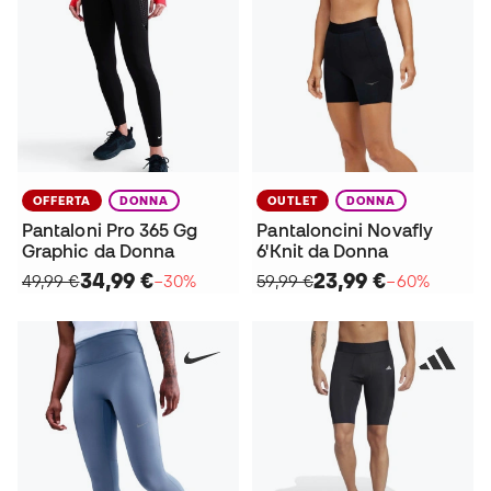
OFFERTA
DONNA
OUTLET
DONNA
Pantaloni Pro 365 Gg
Pantaloncini Novafly
Graphic da Donna
6'Knit da Donna
34,99 €
23,99 €
49,99 €
−30%
59,99 €
−60%