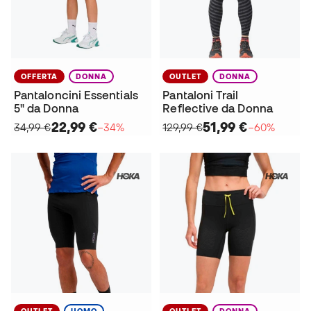
OFFERTA
DONNA
OUTLET
DONNA
Pantaloncini Essentials
Pantaloni Trail
5" da Donna
Reflective da Donna
22,99 €
51,99 €
34,99 €
−34%
129,99 €
−60%
OUTLET
UOMO
OUTLET
DONNA