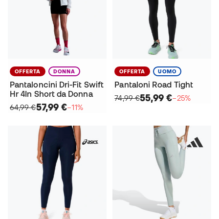
OFFERTA
DONNA
OFFERTA
UOMO
Pantaloncini Dri-Fit Swift
Pantaloni Road Tight
Hr 4In Short da Donna
55,99 €
74,99 €
−25%
57,99 €
64,99 €
−11%