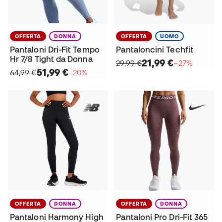
OFFERTA
DONNA
OFFERTA
UOMO
Pantaloni Dri-Fit Tempo
Pantaloncini Techfit
Hr 7/8 Tight da Donna
21,99 €
29,99 €
−27%
51,99 €
64,99 €
−20%
OFFERTA
DONNA
OFFERTA
DONNA
Pantaloni Harmony High
Pantaloni Pro Dri-Fit 365