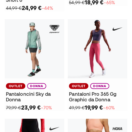
Short 6"
18,99 €
54,99 €
−65%
24,99 €
44,99 €
−44%
OUTLET
DONNA
OUTLET
DONNA
Pantaloncini Sky da
Pantaloni Pro 365 Gg
Donna
Graphic da Donna
23,99 €
19,99 €
79,99 €
−70%
49,99 €
−60%