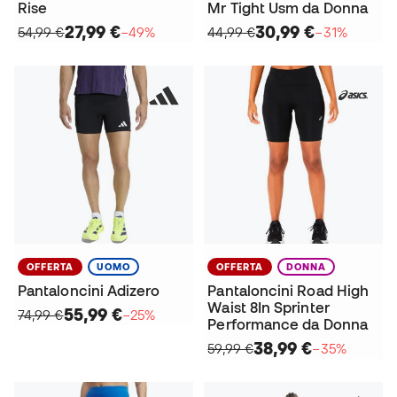
Rise
Mr Tight Usm da Donna
27,99 €
30,99 €
54,99 €
−49%
44,99 €
−31%
OFFERTA
UOMO
OFFERTA
DONNA
Pantaloncini Adizero
Pantaloncini Road High
Waist 8In Sprinter
55,99 €
74,99 €
−25%
Performance da Donna
38,99 €
59,99 €
−35%