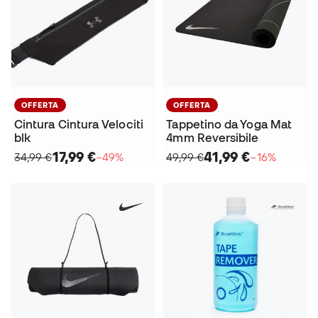
OFFERTA
OFFERTA
Cintura Cintura Velociti
Tappetino da Yoga Mat
blk
4mm Reversibile
17,99 €
41,99 €
34,99 €
−49%
49,99 €
−16%