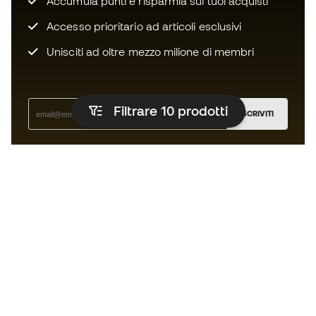
Accumula punti e risparmia sui tuoi acquisti
Accesso prioritario ad articoli esclusivi
Unisciti ad oltre mezzo milione di membri
Filtrare 10
prodotti
ISCRIVITI
Accetto di ricevere comunicazioni personalizzate per me
in conformità con la
Privacy Policy
di Sports Emotion.
L'app per chi vive il running in modo
diverso.