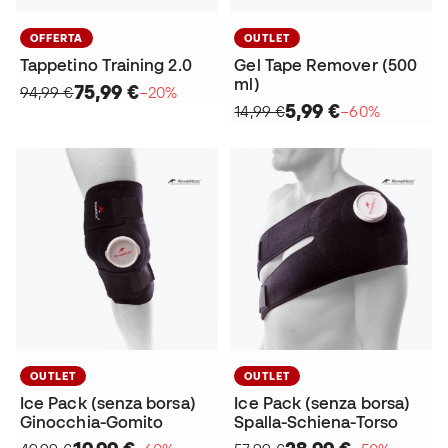
OFFERTA
OUTLET
Tappetino Training 2.0
Gel Tape Remover (500
ml)
75,99 €
94,99 €
−20%
5,99 €
14,99 €
−60%
OUTLET
OUTLET
Ice Pack (senza borsa)
Ice Pack (senza borsa)
Ginocchia-Gomito
Spalla-Schiena-Torso