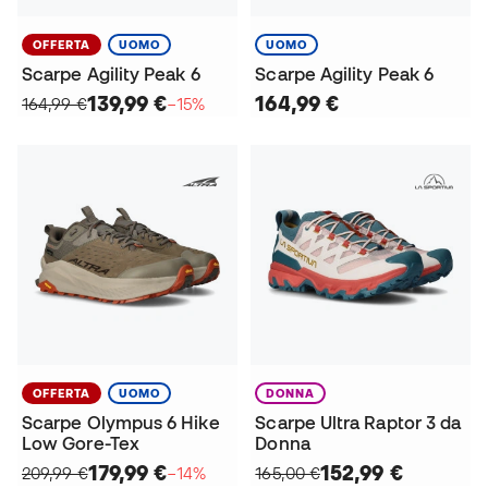
OFFERTA
UOMO
UOMO
Scarpe Agility Peak 6
Scarpe Agility Peak 6
139,99 €
164,99 €
164,99 €
−15%
OFFERTA
UOMO
DONNA
Scarpe Olympus 6 Hike
Scarpe Ultra Raptor 3 da
Low Gore-Tex
Donna
179,99 €
152,99 €
209,99 €
−14%
165,00 €