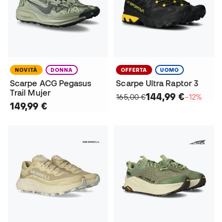
NOVITÀ
DONNA
OFFERTA
UOMO
Scarpe ACG Pegasus
Scarpe Ultra Raptor 3
Trail Mujer
144,99 €
165,00 €
−12%
149,99 €