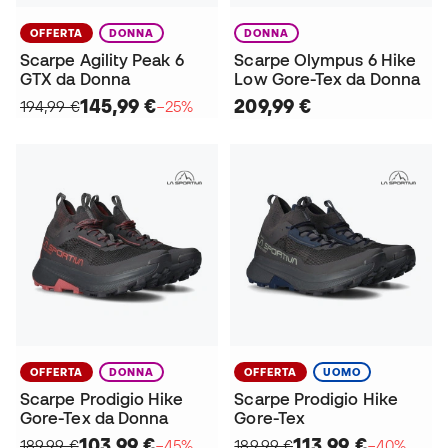
OFFERTA
DONNA
DONNA
Scarpe Agility Peak 6
Scarpe Olympus 6 Hike
GTX da Donna
Low Gore-Tex da Donna
145,99 €
209,99 €
194,99 €
−25%
OFFERTA
DONNA
OFFERTA
UOMO
Scarpe Prodigio Hike
Scarpe Prodigio Hike
Gore-Tex da Donna
Gore-Tex
103,99 €
113,99 €
189,99 €
−45%
189,99 €
−40%