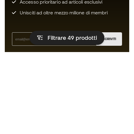
Accesso prioritario ad articoli esclusivi
Unisciti ad oltre mezzo milione di membri
Filtrare 49
prodotti
ISCRIVITI
Accetto di ricevere comunicazioni personalizzate per me
in conformità con la
Privacy Policy
di Sports Emotion.
L'app per chi vive il running in modo
diverso.