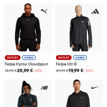
OUTLET
UOMO
OUTLET
UOMO
Felpa Hyrox Cloudspun
Felpa Otr B
25,99 €
19,99 €
74,99 €
−65%
49,99 €
−60%