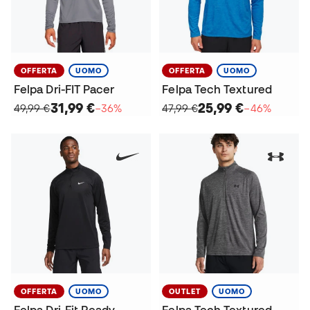
OFFERTA
UOMO
OFFERTA
UOMO
Felpa Dri-FIT Pacer
Felpa Tech Textured
31,99 €
25,99 €
49,99 €
−36%
47,99 €
−46%
OFFERTA
UOMO
OUTLET
UOMO