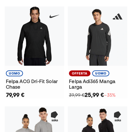
UOMO
OFFERTA
UOMO
Felpa ACG Dri-Fit Solar
Felpa Adi365 Manga
Chase
Larga
79,99 €
25,99 €
39,99 €
−35%