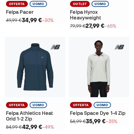
OFFERTA
UOMO
OUTLET
UOMO
Felpa Pacer
Felpa Hyrox
Heavyweight
34,99 €
49,99 €
−30%
27,99 €
79,99 €
−65%
OFFERTA
UOMO
OFFERTA
UOMO
Felpa Athletics Heat
Felpa Space Dye 1-4 Zip
Grid 1-2 Zip
35,99 €
54,99 €
−35%
42,99 €
84,99 €
−49%