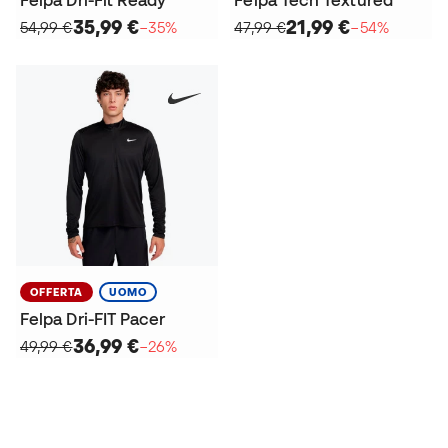
Felpa Dri-Fit Ready
Felpa Tech Textured
35,99 €
21,99 €
54,99 €
−35%
47,99 €
−54%
OFFERTA
UOMO
Felpa Dri-FIT Pacer
36,99 €
49,99 €
−26%