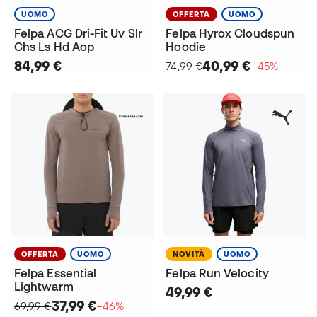
UOMO
OFFERTA
UOMO
Felpa ACG Dri-Fit Uv Slr
Felpa Hyrox Cloudspun
Chs Ls Hd Aop
Hoodie
84,99 €
40,99 €
74,99 €
−45%
OFFERTA
UOMO
NOVITÀ
UOMO
Felpa Essential
Felpa Run Velocity
Lightwarm
49,99 €
37,99 €
69,99 €
−46%