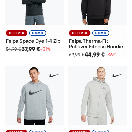
OFFERTA
UOMO
OFFERTA
UOMO
Felpa Space Dye 1-4 Zip
Felpa Therma-Fit
Pullover Fitness Hoodie
37,99 €
54,99 €
−31%
44,99 €
69,99 €
−36%