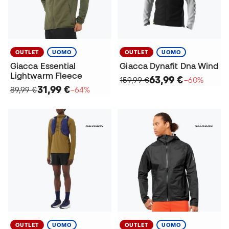
OUTLET
UOMO
OUTLET
UOMO
Giacca Essential
Giacca Dynafit Dna Wind
Lightwarm Fleece
63,99 €
159,99 €
−60%
31,99 €
89,99 €
−64%
OUTLET
UOMO
OUTLET
UOMO