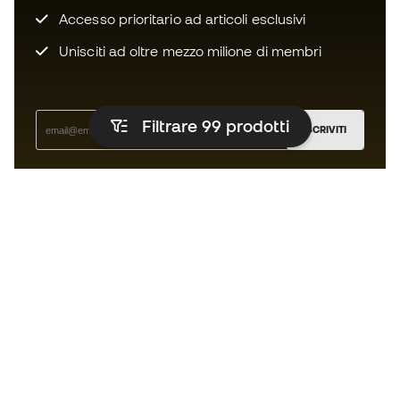
Accesso prioritario ad articoli esclusivi
Unisciti ad oltre mezzo milione di membri
Filtrare 99
prodotti
ISCRIVITI
Accetto di ricevere comunicazioni personalizzate per me
in conformità con la
Privacy Policy
di Sports Emotion.
L'app per chi vive il running in modo
diverso.