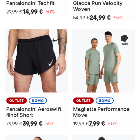
Pantaloncini Techfit
Giacca Run Velocity
Woven
14,99 €
29,99 €
−50%
24,99 €
54,99 €
−55%
OUTLET
UOMO
OUTLET
UOMO
Pantaloncini Aeroswift
Maglietta Performance
4Inbf Short
Move
39,99 €
7,99 €
79,99 €
−50%
19,99 €
−60%