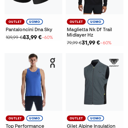
OUTLET
UOMO
OUTLET
UOMO
Pantaloncini Dna Sky
Maglietta Nk Df Trail
Midlayer Hz
43,99 €
109,99 €
−60%
31,99 €
79,99 €
−60%
OUTLET
UOMO
OUTLET
UOMO
Top Performance
Gilet Alpine Insulation