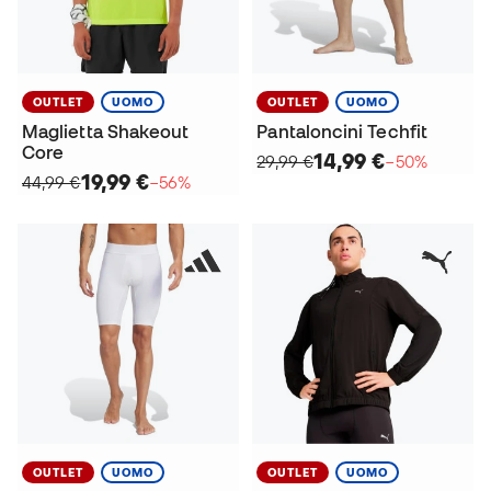
OUTLET
UOMO
OUTLET
UOMO
Maglietta Shakeout
Pantaloncini Techfit
Core
14,99 €
29,99 €
−50%
19,99 €
44,99 €
−56%
OUTLET
UOMO
OUTLET
UOMO