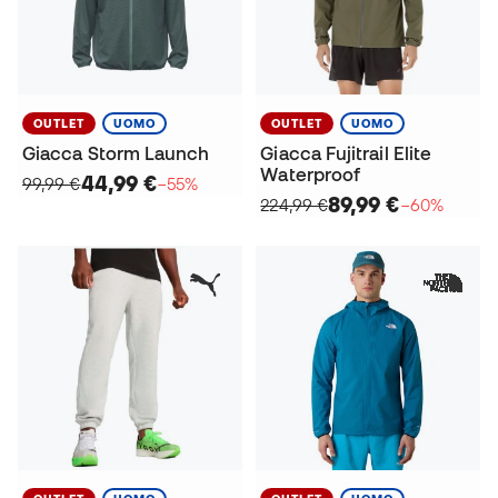
OUTLET
UOMO
OUTLET
UOMO
Giacca Storm Launch
Giacca Fujitrail Elite
Waterproof
44,99 €
99,99 €
−55%
89,99 €
224,99 €
−60%