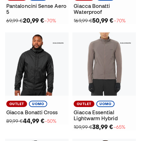
Pantaloncini Sense Aero
Giacca Bonatti
5
Waterproof
20,99 €
50,99 €
69,99 €
−70%
169,99 €
−70%
OUTLET
UOMO
OUTLET
UOMO
Giacca Bonatti Cross
Giacca Essential
Lightwarm Hybrid
44,99 €
89,99 €
−50%
38,99 €
109,99 €
−65%