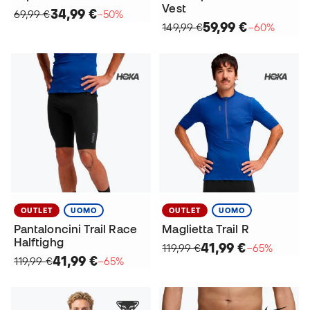
Vest
34,99 €
69,99 €
−50%
59,99 €
149,99 €
−60%
OUTLET
UOMO
OUTLET
UOMO
Pantaloncini Trail Race
Maglietta Trail R
Halftighg
41,99 €
119,99 €
−65%
41,99 €
119,99 €
−65%