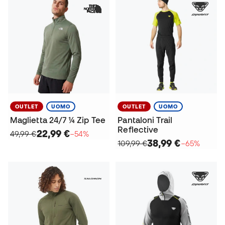
OUTLET
UOMO
OUTLET
UOMO
Maglietta 24/7 ¼ Zip Tee
Pantaloni Trail
Reflective
22,99 €
49,99 €
−54%
38,99 €
109,99 €
−65%