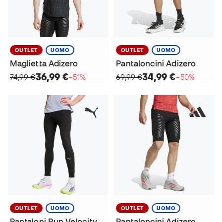
OUTLET
UOMO
OUTLET
UOMO
Maglietta Adizero
Pantaloncini Adizero
36,99 €
34,99 €
74,99 €
−51%
69,99 €
−50%
OUTLET
UOMO
OUTLET
UOMO
Pantaloni Run Velocity
Pantaloncini Adizero