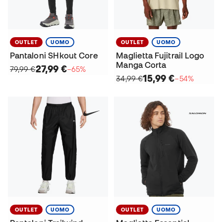
OUTLET
UOMO
OUTLET
UOMO
Pantaloni SHkout Core
Maglietta Fujitrail Logo
Manga Corta
27,99 €
79,99 €
−65%
15,99 €
34,99 €
−54%
OUTLET
UOMO
OUTLET
UOMO