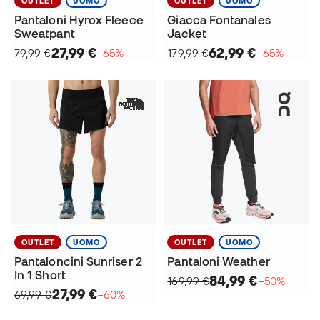
OUTLET
UOMO
OUTLET
UOMO
Pantaloni Hyrox Fleece
Giacca Fontanales
Sweatpant
Jacket
27,99 €
62,99 €
79,99 €
−65%
179,99 €
−65%
OUTLET
UOMO
OUTLET
UOMO
Pantaloncini Sunriser 2
Pantaloni Weather
In 1 Short
84,99 €
169,99 €
−50%
27,99 €
69,99 €
−60%