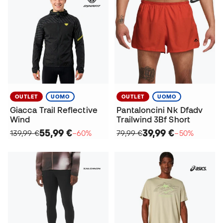
OUTLET
UOMO
OUTLET
UOMO
Giacca Trail Reflective
Pantaloncini Nk Dfadv
Wind
Trailwind 3Bf Short
55,99 €
39,99 €
139,99 €
−60%
79,99 €
−50%