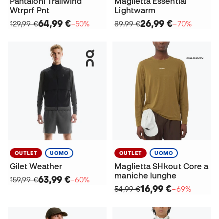
Pantaloni Trailwind
Maglietta Essential
Wtrprf Pnt
Lightwarm
64,99 €
26,99 €
129,99 €
−50%
89,99 €
−70%
OUTLET
UOMO
OUTLET
UOMO
Gilet Weather
Maglietta SHkout Core a
maniche lunghe
63,99 €
159,99 €
−60%
16,99 €
54,99 €
−69%