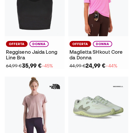
OFFERTA
DONNA
OFFERTA
DONNA
Reggiseno Jaida Long
Maglietta SHkout Core
Line Bra
da Donna
35,99 €
24,99 €
64,99 €
−45%
44,99 €
−44%