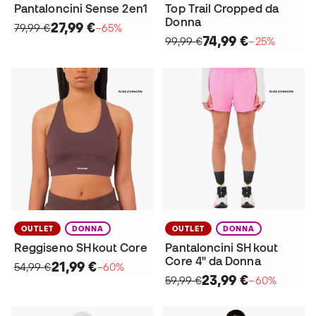
Pantaloncini Sense 2en1
Top Trail Cropped da
Donna
27,99 €
79,99 €
−65%
74,99 €
99,99 €
−25%
OUTLET
DONNA
OUTLET
DONNA
Reggiseno SHkout Core
Pantaloncini SHkout
Core 4" da Donna
21,99 €
54,99 €
−60%
23,99 €
59,99 €
−60%