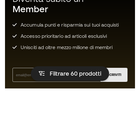
Member
Accumula punti e risparmia sui tuoi acquisti
Accesso prioritario ad articoli esclusivi
Unisciti ad oltre mezzo milione di membri
Filtrare 60
prodotti
ISCRIVITI
Accetto di ricevere comunicazioni personalizzate per me
in conformità con la
Privacy Policy
di Sports Emotion.
L'app per chi vive il running in modo
diverso.