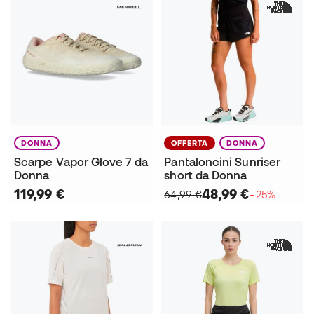
DONNA
OFFERTA
DONNA
Scarpe Vapor Glove 7 da
Pantaloncini Sunriser
Donna
short da Donna
119,99 €
48,99 €
64,99 €
−25%