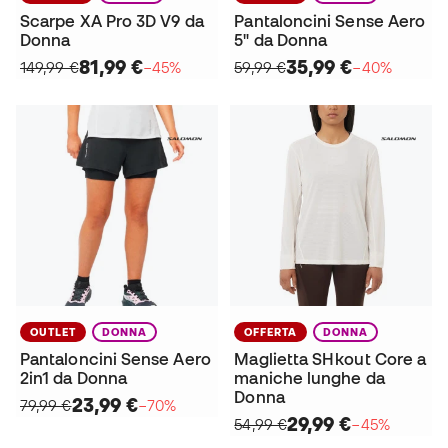
Scarpe XA Pro 3D V9 da
Pantaloncini Sense Aero
Donna
5" da Donna
81,99 €
35,99 €
149,99 €
−45%
59,99 €
−40%
OUTLET
DONNA
OFFERTA
DONNA
Pantaloncini Sense Aero
Maglietta SHkout Core a
2in1 da Donna
maniche lunghe da
Donna
23,99 €
79,99 €
−70%
29,99 €
54,99 €
−45%