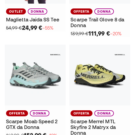
OUTLET
DONNA
OFFERTA
DONNA
Maglietta Jaida SS Tee
Scarpe Trail Glove 8 da
Donna
24,99 €
54,99 €
−55%
111,99 €
139,99 €
−20%
OFFERTA
DONNA
OFFERTA
DONNA
Scarpe Moab Speed 2
Scarpe Merrel MTL
GTX da Donna
Skyfire 2 Matryx da
Donna