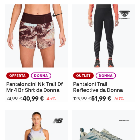
OFFERTA
DONNA
OUTLET
DONNA
Pantaloncini Nk Trail Df
Pantaloni Trail
Mr 4 Br Shrt da Donna
Reflective da Donna
40,99 €
51,99 €
74,99 €
−45%
129,99 €
−60%