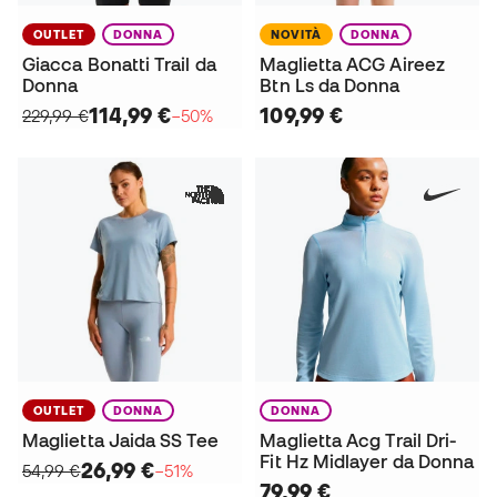
OUTLET
DONNA
NOVITÀ
DONNA
Giacca Bonatti Trail da
Maglietta ACG Aireez
Donna
Btn Ls da Donna
114,99 €
109,99 €
229,99 €
−50%
OUTLET
DONNA
DONNA
Maglietta Jaida SS Tee
Maglietta Acg Trail Dri-
Fit Hz Midlayer da Donna
26,99 €
54,99 €
−51%
79,99 €