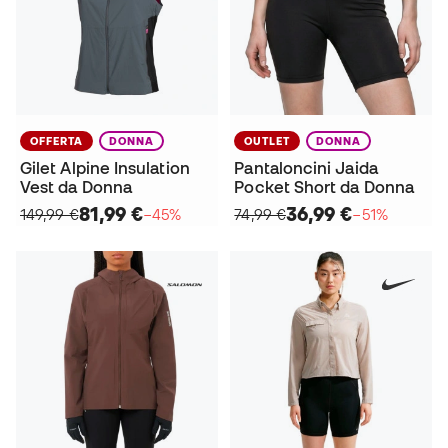
OFFERTA
DONNA
OUTLET
DONNA
Gilet Alpine Insulation
Pantaloncini Jaida
Vest da Donna
Pocket Short da Donna
81,99 €
36,99 €
149,99 €
−45%
74,99 €
−51%