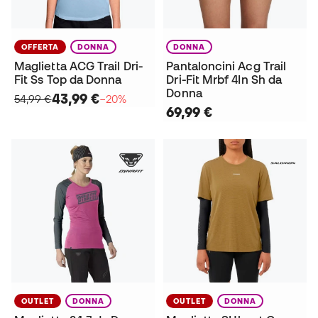
OFFERTA
DONNA
DONNA
Maglietta ACG Trail Dri-
Pantaloncini Acg Trail
Fit Ss Top da Donna
Dri-Fit Mrbf 4In Sh da
Donna
43,99 €
54,99 €
−20%
69,99 €
OUTLET
DONNA
OUTLET
DONNA