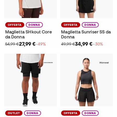
OFFERTA
DONNA
OFFERTA
DONNA
Maglietta SHkout Core
Maglietta Sunriser SS da
da Donna
Donna
27,99 €
34,99 €
54,99 €
−49%
49,99 €
−30%
OUTLET
DONNA
OFFERTA
DONNA