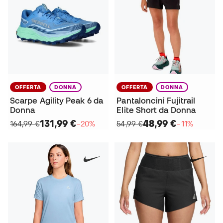
OFFERTA
DONNA
OFFERTA
DONNA
Scarpe Agility Peak 6 da
Pantaloncini Fujitrail
Donna
Elite Short da Donna
131,99 €
48,99 €
164,99 €
−20%
54,99 €
−11%