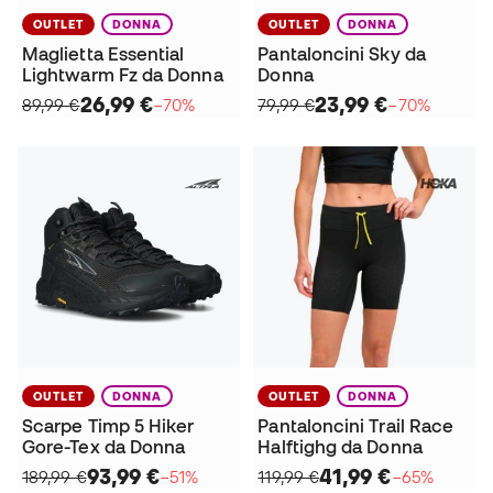
OUTLET
DONNA
OUTLET
DONNA
Maglietta Essential
Pantaloncini Sky da
Lightwarm Fz da Donna
Donna
26,99 €
23,99 €
89,99 €
−70%
79,99 €
−70%
OUTLET
DONNA
OUTLET
DONNA
Scarpe Timp 5 Hiker
Pantaloncini Trail Race
Gore-Tex da Donna
Halftighg da Donna
93,99 €
41,99 €
189,99 €
−51%
119,99 €
−65%