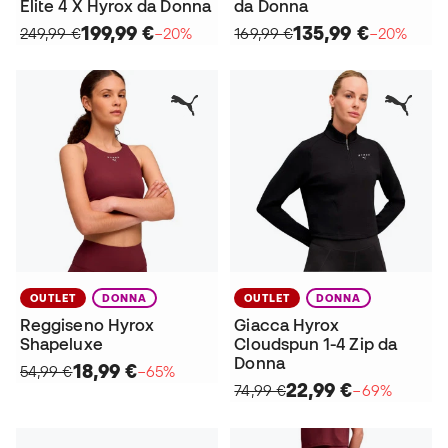
Elite 4 X Hyrox da Donna
da Donna
199,99 €
135,99 €
249,99 €
−20%
169,99 €
−20%
OUTLET
DONNA
OUTLET
DONNA
Reggiseno Hyrox
Giacca Hyrox
Shapeluxe
Cloudspun 1-4 Zip da
Donna
18,99 €
54,99 €
−65%
22,99 €
74,99 €
−69%