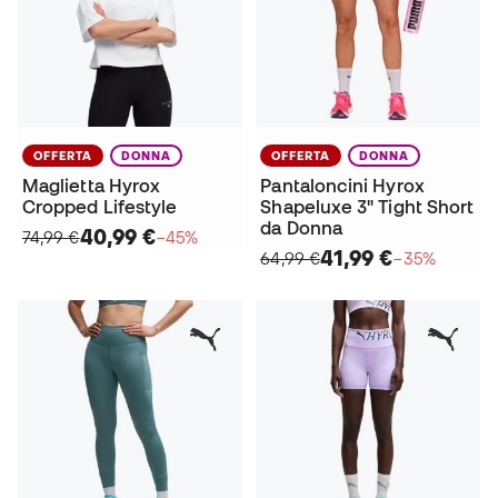
OFFERTA
DONNA
OFFERTA
DONNA
Maglietta Hyrox
Pantaloncini Hyrox
Cropped Lifestyle
Shapeluxe 3" Tight Short
da Donna
40,99 €
74,99 €
−45%
41,99 €
64,99 €
−35%