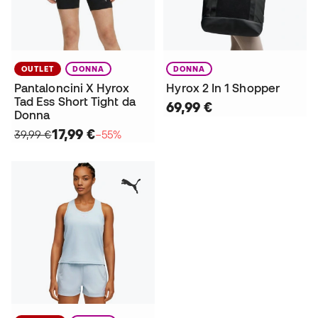
OUTLET
DONNA
DONNA
Pantaloncini X Hyrox
Hyrox 2 In 1 Shopper
Tad Ess Short Tight da
69,99 €
Donna
17,99 €
39,99 €
−55%