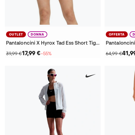
OUTLET
DONNA
OFFERTA
Pantaloncini X Hyrox Tad Ess Short Tight da Donna
17,99 €
41,9
39,99 €
−55%
64,99 €