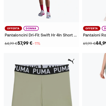
OFFERTA
DONNA
OFFERTA
Pantaloncini Dri-Fit Swift Hr 4In Short da Donna
57,99 €
44,9
64,99 €
−11%
69,99 €