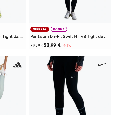
OFFERTA
DONNA
Pantaloni Run Legend 7/8Th Tight da Donna
Pantaloni Dri-Fit Swift Hr 7/8 Tight da Donna
53,99 €
89,99 €
−40%