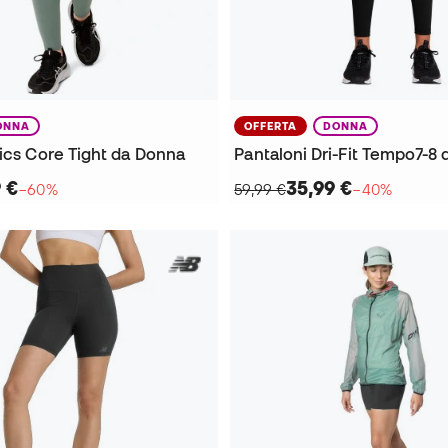
ONNA
OFFERTA
DONNA
ics Core Tight da Donna
Pantaloni Dri-Fit Tempo7-8
9 €
35,99 €
−60%
59,99 €
−40%