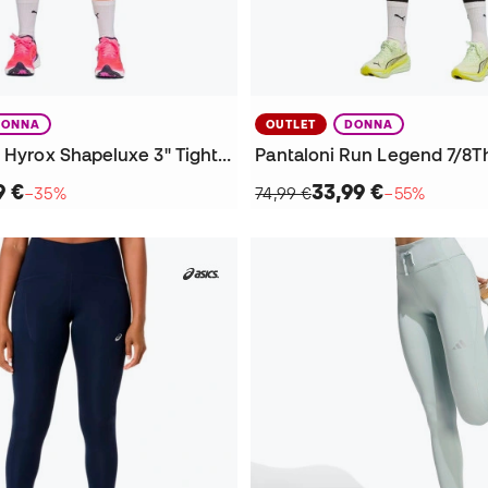
DONNA
OUTLET
DONNA
Pantaloncini Hyrox Shapeluxe 3" Tight Short da Donna
9 €
33,99 €
−35%
74,99 €
−55%