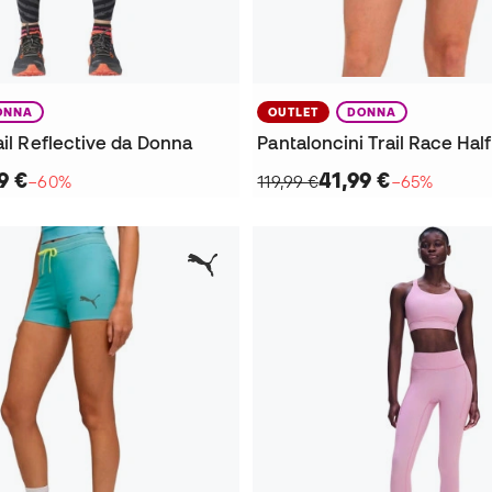
ONNA
OUTLET
DONNA
ail Reflective da Donna
9 €
41,99 €
−60%
119,99 €
−65%