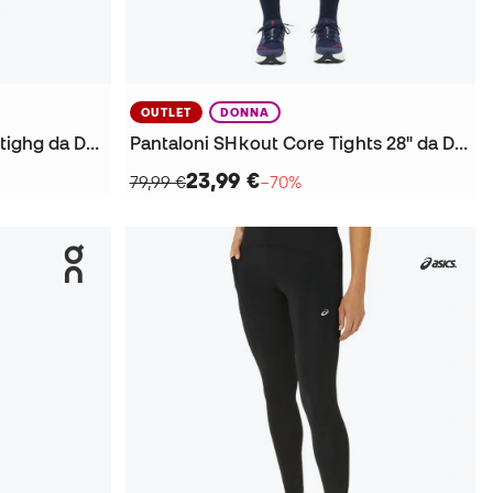
OUTLET
DONNA
Pantaloncini Trail Race Halftighg da Donna
Pantaloni SHkout Core Tights 28" da Donna
23,99 €
79,99 €
−70%