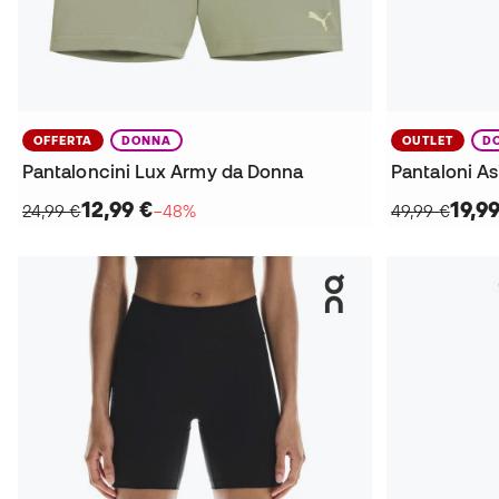
OFFERTA
DONNA
OUTLET
D
Pantaloncini Lux Army da Donna
Pantaloni As
12,99 €
19,9
24,99 €
−48%
49,99 €