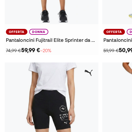
OFFERTA
DONNA
OFFERTA
Pantaloncini Fujitrail Elite Sprinter da Donna
59,99 €
50,9
74,99 €
−20%
59,99 €