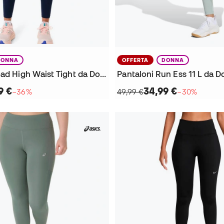
DONNA
OFFERTA
DONNA
Pantaloni Road High Waist Tight da Donna
Pantaloni Run Ess 11 L da 
9 €
34,99 €
−36%
49,99 €
−30%