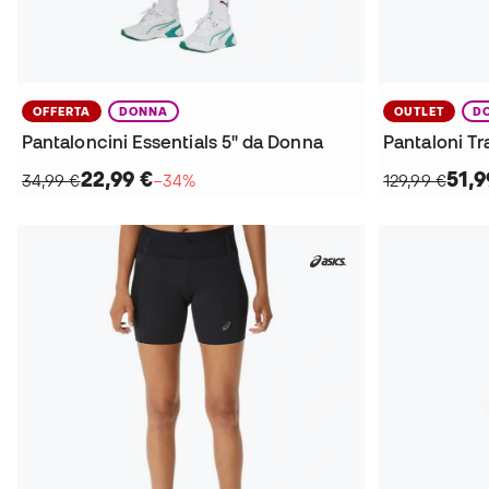
OFFERTA
DONNA
OUTLET
D
Pantaloncini Essentials 5" da Donna
Pantaloni Tr
22,99 €
51,9
34,99 €
−34%
129,99 €