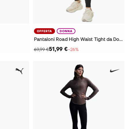
OFFERTA
DONNA
Pantaloni Road High Waist Tight da Donna
51,99 €
69,99 €
−26%