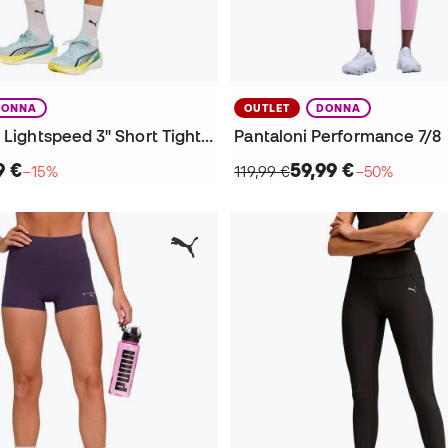
DONNA
OUTLET
DONNA
Pantaloncini Lightspeed 3" Short Tight da Donna
Pantaloni Performance 7/8
9 €
59,99 €
−15%
119,99 €
−50%