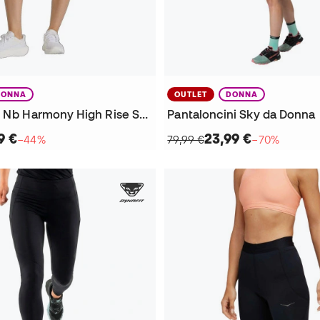
DONNA
OUTLET
DONNA
Pantaloncini Nb Harmony High Rise Short 6"
Pantaloncini Sky da Donna
9 €
23,99 €
−44%
79,99 €
−70%