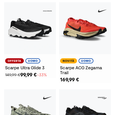
OFFERTA
UOMO
NOVITÀ
UOMO
Scarpe Ultra Glide 3
Scarpe ACG Zegama
Trail
99,99 €
149,99 €
−33%
169,99 €