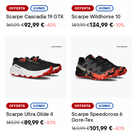
OFFERTA
UOMO
OFFERTA
UOMO
Scarpe Cascadia 19 GTX
Scarpe Wildhorse 10
92,99 €
134,99 €
169,99 €
−45%
149,99 €
−10%
OFFERTA
UOMO
OFFERTA
UOMO
Scarpe Ultra Glide 4
Scarpe Speedcross 6
Gore-Tex
89,99 €
149,99 €
−40%
101,99 €
169,99 €
−40%