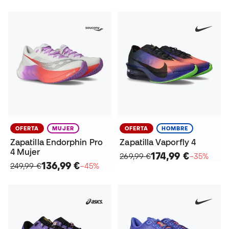
OFERTA
MUJER
OFERTA
HOMBRE
Zapatilla Endorphin Pro
Zapatilla Vaporfly 4
4 Mujer
174,99 €
269,99 €
−35%
136,99 €
249,99 €
−45%