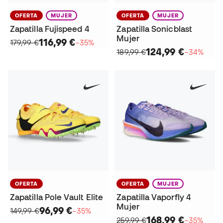
OFERTA
MUJER
OFERTA
MUJER
Zapatilla Fujispeed 4
Zapatilla Sonicblast
Mujer
116,99 €
179,99 €
−35%
124,99 €
189,99 €
−34%
OFERTA
OFERTA
MUJER
Zapatilla Pole Vault Elite
Zapatilla Vaporfly 4
Mujer
96,99 €
149,99 €
−35%
168,99 €
259,99 €
−35%