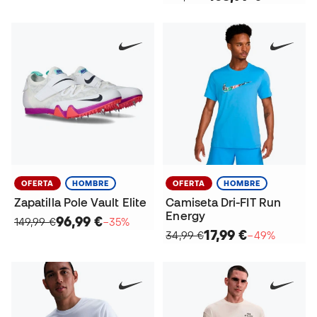
OFERTA
HOMBRE
OFERTA
HOMBRE
Zapatilla Pole Vault Elite
Camiseta Dri-FIT Run
Energy
96,99 €
149,99 €
−35%
17,99 €
34,99 €
−49%