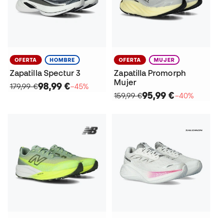
OFERTA
HOMBRE
OFERTA
MUJER
Zapatilla Spectur 3
Zapatilla Promorph
Mujer
98,99 €
179,99 €
−45%
95,99 €
159,99 €
−40%