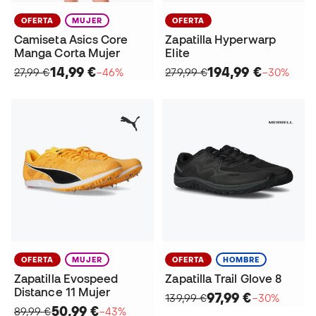
OFERTA
MUJER
OFERTA
Camiseta Asics Core
Zapatilla Hyperwarp
Manga Corta Mujer
Elite
14,99 €
194,99 €
27,99 €
−46%
279,99 €
−30%
OFERTA
MUJER
OFERTA
HOMBRE
Zapatilla Evospeed
Zapatilla Trail Glove 8
Distance 11 Mujer
97,99 €
139,99 €
−30%
50,99 €
89,99 €
−43%