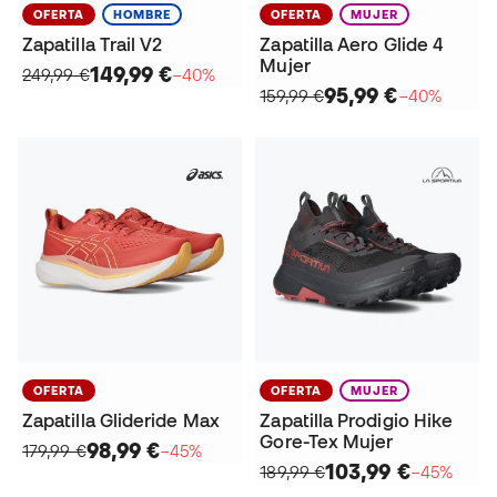
OFERTA
HOMBRE
OFERTA
MUJER
Zapatilla Trail V2
Zapatilla Aero Glide 4
Mujer
149,99 €
249,99 €
−40%
95,99 €
159,99 €
−40%
OFERTA
OFERTA
MUJER
Zapatilla Glideride Max
Zapatilla Prodigio Hike
Gore-Tex Mujer
98,99 €
179,99 €
−45%
103,99 €
189,99 €
−45%